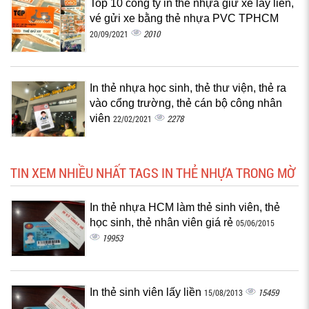
Top 10 công ty in thẻ nhựa giữ xe lấy liền,
vé gửi xe bằng thẻ nhựa PVC TPHCM
2010
20/09/2021
In thẻ nhựa học sinh, thẻ thư viện, thẻ ra
vào cổng trường, thẻ cán bộ công nhân
viên
2278
22/02/2021
TIN XEM NHIỀU NHẤT TAGS IN THẺ NHỰA TRONG MỜ
In thẻ nhựa HCM làm thẻ sinh viên, thẻ
học sinh, thẻ nhân viên giá rẻ
05/06/2015
19953
In thẻ sinh viên lấy liền
15459
15/08/2013