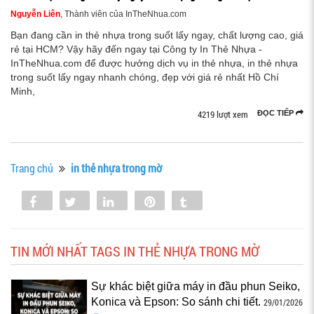
Nguyễn Liên
, Thành viên của InTheNhua.com
Bạn đang cần in thẻ nhựa trong suốt lấy ngay, chất lượng cao, giá
rẻ tại HCM? Vậy hãy đến ngay tại Công ty In Thẻ Nhựa -
InTheNhua.com để được hưởng dịch vụ in thẻ nhựa, in thẻ nhựa
trong suốt lấy ngay nhanh chóng, đẹp với giá rẻ nhất Hồ Chí
Minh,
4219 lượt xem
ĐỌC TIẾP
Trang chủ
in thẻ nhựa trong mờ
Share
Tweet
Share
Pin
Tumblr
0
TIN MỚI NHẤT TAGS IN THẺ NHỰA TRONG MỜ
Sự khác biệt giữa máy in đầu phun Seiko,
Konica và Epson: So sánh chi tiết.
29/01/2026