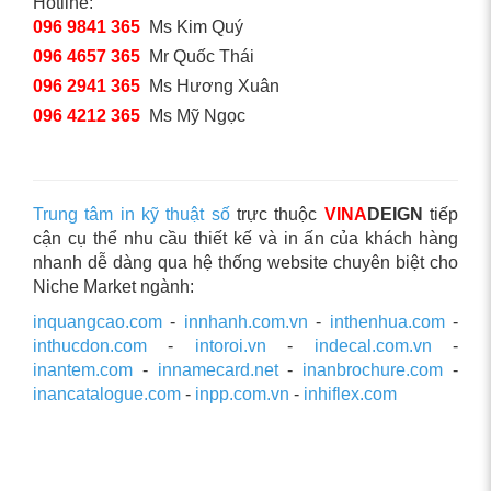
Hotline:
096 9841 365
Ms Kim Quý
096 4657 365
Mr Quốc Thái
096 2941 365
Ms Hương Xuân
096 4212 365
Ms Mỹ Ngọc
Trung tâm in kỹ thuật số
trực thuộc
VINA
DEIGN
tiếp
cận cụ thể nhu cầu thiết kế và in ấn của khách hàng
nhanh dễ dàng qua hệ thống website chuyên biệt cho
Niche Market ngành:
inquangcao.com
-
innhanh.com.vn
-
inthenhua.com
-
inthucdon.com
-
intoroi.vn
-
indecal.com.vn
-
inantem.com
-
innamecard.net
-
inanbrochure.com
-
inancatalogue.com
-
inpp.com.vn
-
inhiflex.com