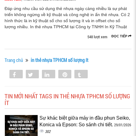
Đáp ứng nhu cầu sử dụng thẻ nhựa ngày càng nhiều là sự phát
triển không ngừng về kỹ thuật và công nghệ in ấn thẻ nhựa. Có 2
hình thức là in kỹ thuật số cho số lượng ít và in offset cho số
lượng nhiều. In thẻ nhựa TPHCM tại Công ty TNHH In Kỹ Thuật
548 lượt xem
ĐỌC TIẾP
Trang chủ
in thẻ nhựa TPHCM số lượng ít
Share
Tweet
Share
Pin
Tumblr
0
TIN MỚI NHẤT TAGS IN THẺ NHỰA TPHCM SỐ LƯỢNG
ÍT
Sự khác biệt giữa máy in đầu phun Seiko,
Konica và Epson: So sánh chi tiết.
29/01/2026
302