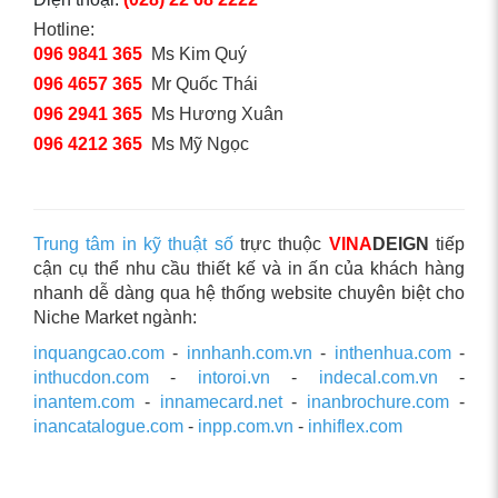
Hotline:
096 9841 365
Ms Kim Quý
096 4657 365
Mr Quốc Thái
096 2941 365
Ms Hương Xuân
096 4212 365
Ms Mỹ Ngọc
Trung tâm in kỹ thuật số
trực thuộc
VINA
DEIGN
tiếp
cận cụ thể nhu cầu thiết kế và in ấn của khách hàng
nhanh dễ dàng qua hệ thống website chuyên biệt cho
Niche Market ngành:
inquangcao.com
-
innhanh.com.vn
-
inthenhua.com
-
inthucdon.com
-
intoroi.vn
-
indecal.com.vn
-
inantem.com
-
innamecard.net
-
inanbrochure.com
-
inancatalogue.com
-
inpp.com.vn
-
inhiflex.com