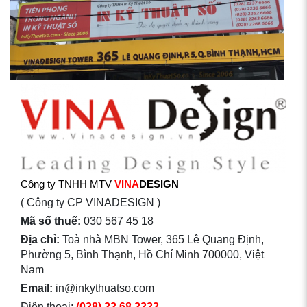
Công ty TNHH MTV
VINA
DESIGN
( Công ty CP VINADESIGN )
Mã số thuế:
030 567 45 18
Địa chỉ:
Toà nhà MBN Tower, 365 Lê Quang Định,
Phường 5, Bình Thạnh, Hồ Chí Minh 700000, Việt
Nam
Email:
in@inkythuatso.com
Điện thoại:
(028) 22 68 2222