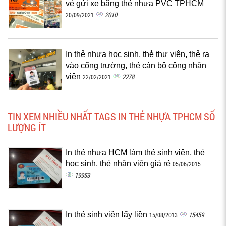
vé gửi xe bằng thẻ nhựa PVC TPHCM
2010
20/09/2021
In thẻ nhựa học sinh, thẻ thư viện, thẻ ra
vào cổng trường, thẻ cán bộ công nhân
viên
2278
22/02/2021
TIN XEM NHIỀU NHẤT TAGS IN THẺ NHỰA TPHCM SỐ
LƯỢNG ÍT
In thẻ nhựa HCM làm thẻ sinh viên, thẻ
học sinh, thẻ nhân viên giá rẻ
05/06/2015
19953
In thẻ sinh viên lấy liền
15459
15/08/2013