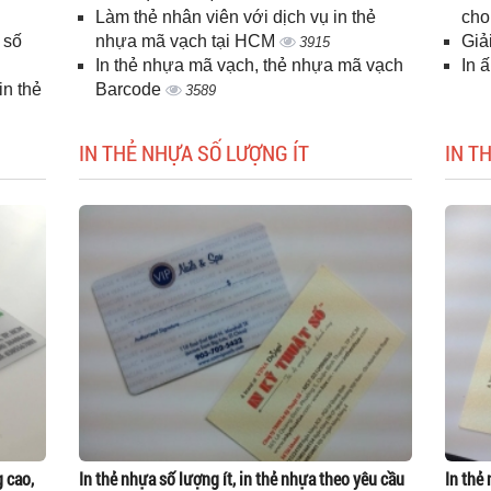
Làm thẻ nhân viên với dịch vụ in thẻ
cho
 số
nhựa mã vạch tại HCM
Giả
3915
In thẻ nhựa mã vạch, thẻ nhựa mã vạch
In 
n thẻ
Barcode
3589
IN THẺ NHỰA SỐ LƯỢNG ÍT
IN T
g cao,
In thẻ nhựa số lượng ít, in thẻ nhựa theo yêu cầu
In thẻ