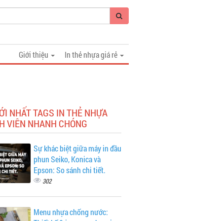
Giới thiệu
In thẻ nhựa giá rẻ
ỚI NHẤT TAGS IN THẺ NHỰA
H VIÊN NHANH CHÓNG
Sự khác biệt giữa máy in đầu
phun Seiko, Konica và
Epson: So sánh chi tiết.
302
Menu nhựa chống nước: