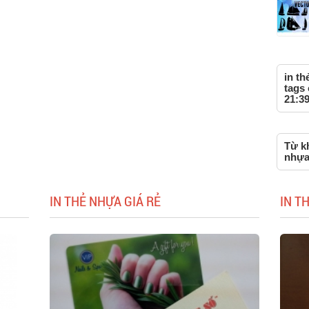
in t
tags 
21:39
Từ kh
nhựa
IN THẺ NHỰA GIÁ RẺ
IN T