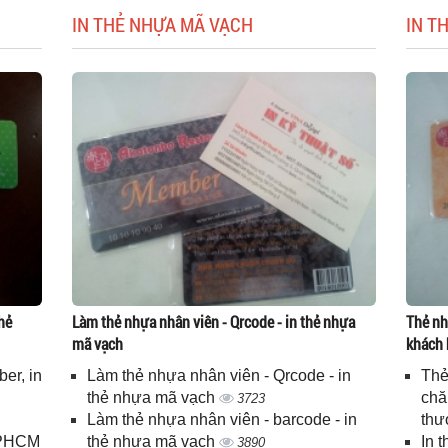
IN THẺ NHỰA MÃ VẠCH
IN T
hẻ
Làm thẻ nhựa nhân viên - Qrcode - in thẻ nhựa
Thẻ nh
mã vạch
khách 
er, in
Làm thẻ nhựa nhân viên - Qrcode - in
Thẻ
n
thẻ nhựa mã vạch
chă
3723
Làm thẻ nhựa nhân viên - barcode - in
thư
 TPHCM
thẻ nhựa mã vạch
In 
3890