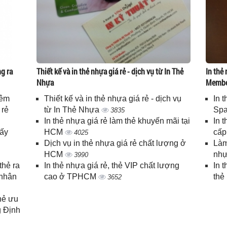
g ra
Thiết kế và in thẻ nhựa giá rẻ - dịch vụ từ In Thẻ
In thẻ 
Nhựa
Memb
iêm
Thiết kế và in thẻ nhựa giá rẻ - dịch vụ
In 
 rẻ
từ In Thẻ Nhựa
Spa
3835
In thẻ nhựa giá rẻ làm thẻ khuyến mãi tại
In 
lấy
HCM
cấ
4025
Dịch vụ in thẻ nhựa giá rẻ chất lượng ở
Làm
HCM
nhự
3990
thẻ ra
In thẻ nhựa giá rẻ, thẻ VIP chất lượng
In 
 nhân
cao ở TPHCM
thẻ
3652
thẻ ưu
g Định