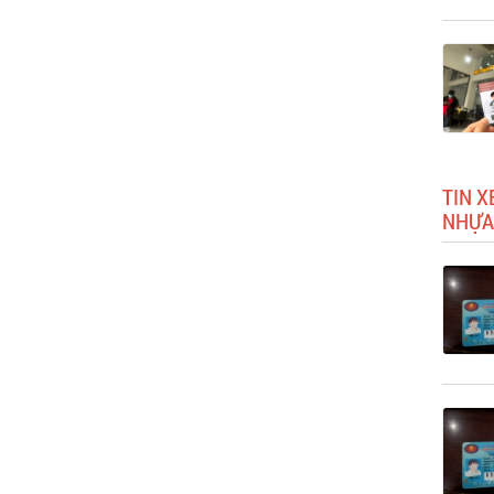
TIN X
NHỰA