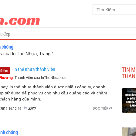
a đẹp
h chóng
gs của In Thẻ Nhựa
, Trang 1
TIN M
In thẻ nhựa thành viên
 điểm
THÀN
Phương
, Thành viên của InTheNhua.com
 nay, in thẻ nhựa thành viên được nhiều công ty, doanh
ệp sử dụng để phục vụ cho nhu cầu quảng cáo và chăm
khách hàng của mình.
3280
/2015 16:12:29
ĐỌC TIẾP
hanh chóng