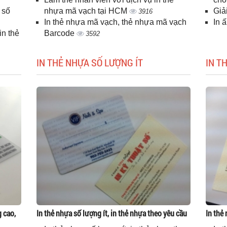
 số
nhựa mã vạch tại HCM
Giả
3916
In thẻ nhựa mã vạch, thẻ nhựa mã vạch
In 
n thẻ
Barcode
3592
IN THẺ NHỰA SỐ LƯỢNG ÍT
IN T
g cao,
In thẻ nhựa số lượng ít, in thẻ nhựa theo yêu cầu
In thẻ