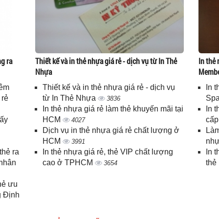
g ra
Thiết kế và in thẻ nhựa giá rẻ - dịch vụ từ In Thẻ
In thẻ 
Nhựa
Memb
iêm
Thiết kế và in thẻ nhựa giá rẻ - dịch vụ
In 
 rẻ
từ In Thẻ Nhựa
Spa
3836
In thẻ nhựa giá rẻ làm thẻ khuyến mãi tại
In 
lấy
HCM
cấ
4027
Dịch vụ in thẻ nhựa giá rẻ chất lượng ở
Làm
HCM
nhự
3991
thẻ ra
In thẻ nhựa giá rẻ, thẻ VIP chất lượng
In 
 nhân
cao ở TPHCM
thẻ
3654
thẻ ưu
g Định