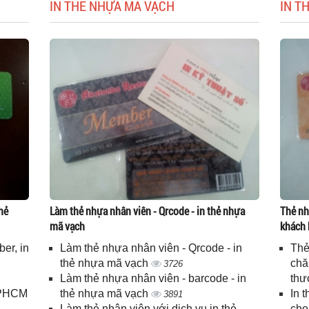
IN THẺ NHỰA MÃ VẠCH
IN T
hẻ
Làm thẻ nhựa nhân viên - Qrcode - in thẻ nhựa
Thẻ nh
mã vạch
khách 
er, in
Làm thẻ nhựa nhân viên - Qrcode - in
Thẻ
n
thẻ nhựa mã vạch
chă
3726
Làm thẻ nhựa nhân viên - barcode - in
thư
 TPHCM
thẻ nhựa mã vạch
In 
3891
Làm thẻ nhân viên với dịch vụ in thẻ
cho