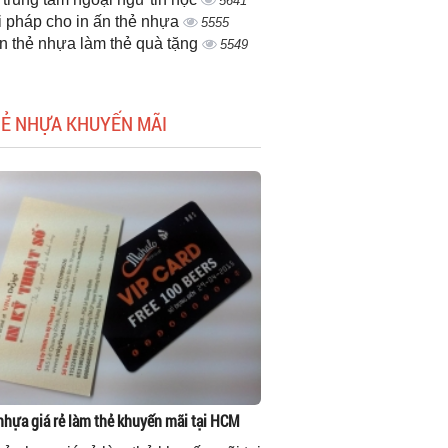
5641
i pháp cho in ấn thẻ nhựa
5555
ấn thẻ nhựa làm thẻ quà tặng
5549
HẺ NHỰA KHUYẾN MÃI
 nhựa giá rẻ làm thẻ khuyến mãi tại HCM