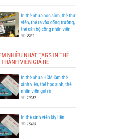
In thẻ nhựa học sinh, thẻ thư
viện, thẻ ra vào cổng trường,
thẻ cán bộ công nhân viên
2282
EM NHIỀU NHẤT TAGS IN THẺ
THÀNH VIÊN GIÁ RẺ
In thẻ nhựa HCM làm thẻ
sinh viên, thẻ học sinh, thẻ
nhân viên giá rẻ
19957
In thẻ sinh viên lấy liền
15465