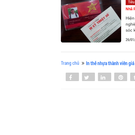
Tiêu
Nhã 
Hiện
nghi
sóc 
26/01
Trang chủ
In thẻ nhựa thành viên giá 
Share
Tweet
Share
Pin
0