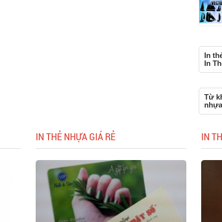
In th
In Th
Từ kh
nhựa 
IN THẺ NHỰA GIÁ RẺ
IN T