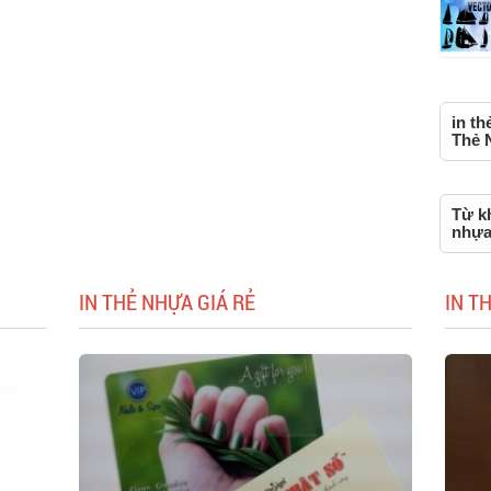
in th
Thẻ 
Từ kh
nhựa
IN THẺ NHỰA GIÁ RẺ
IN T