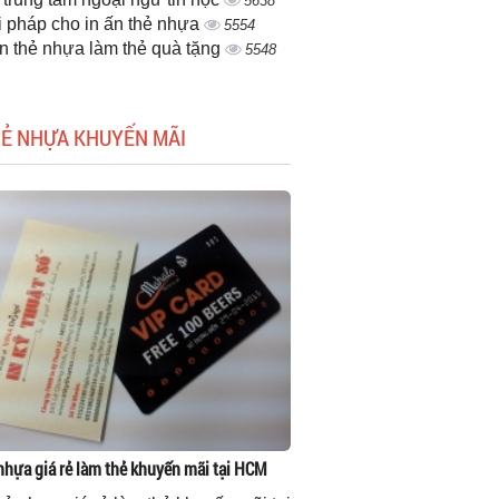
5638
i pháp cho in ấn thẻ nhựa
5554
ấn thẻ nhựa làm thẻ quà tặng
5548
HẺ NHỰA KHUYẾN MÃI
 nhựa giá rẻ làm thẻ khuyến mãi tại HCM