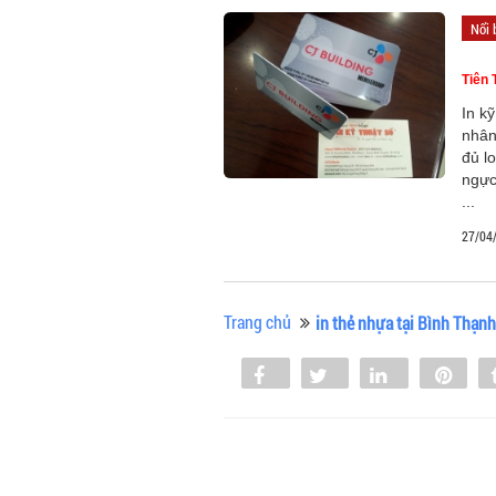
Nổi 
Tiên 
In k
nhân
đủ l
ngực,
...
27/04
Trang chủ
in thẻ nhựa tại Bình Thạnh
Share
Tweet
Share
Pin
0