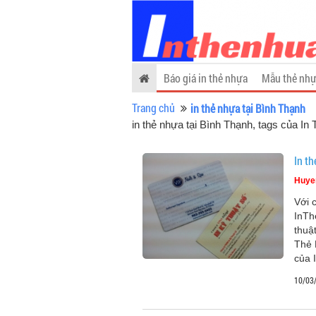
Báo giá in thẻ nhựa
Mẫu thẻ nhự
Trang chủ
in thẻ nhựa tại Bình Thạnh
in thẻ nhựa tại Bình Thạnh, tags của In
In th
Huye
Với 
InTh
thuậ
Thẻ 
của 
10/03