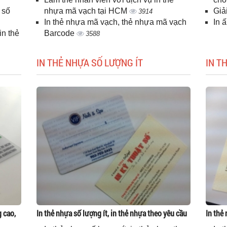
 số
nhựa mã vạch tại HCM
Giả
3914
In thẻ nhựa mã vạch, thẻ nhựa mã vạch
In 
n thẻ
Barcode
3588
IN THẺ NHỰA SỐ LƯỢNG ÍT
IN T
g cao,
In thẻ nhựa số lượng ít, in thẻ nhựa theo yêu cầu
In thẻ