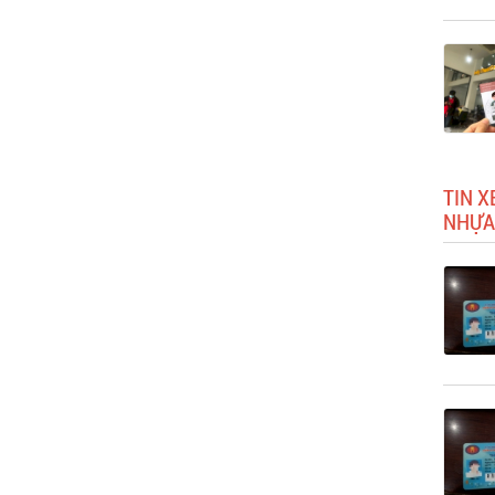
TIN X
NHỰA