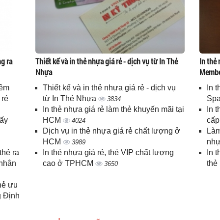
g ra
Thiết kế và in thẻ nhựa giá rẻ - dịch vụ từ In Thẻ
In thẻ 
Nhựa
Memb
iêm
Thiết kế và in thẻ nhựa giá rẻ - dịch vụ
In 
 rẻ
từ In Thẻ Nhựa
Spa
3834
In thẻ nhựa giá rẻ làm thẻ khuyến mãi tại
In 
lấy
HCM
cấ
4024
Dịch vụ in thẻ nhựa giá rẻ chất lượng ở
Làm
HCM
nhự
3989
thẻ ra
In thẻ nhựa giá rẻ, thẻ VIP chất lượng
In 
 nhân
cao ở TPHCM
thẻ
3650
thẻ ưu
g Định