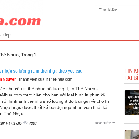
a đẹp
 Thẻ Nhựa
, Trang 1
TIN M
ẻ nhựa số lượng ít, in thẻ nhựa theo yêu cầu
TẠI B
n Nguyen
, Thành viên của InTheNhua.com
các nhu cầu in thẻ nhựa số lượng ít, In Thẻ Nhựa -
eNhua.com thực hiện cho bạn với loại hình in phun kỹ
t số, hình ảnh thẻ nhựa số lượng ít do bạn gửi về cho In
Nhựa hoặc được thiết kế bởi đội ngũ nhân viên thiết kế
In Thẻ Nhựa.
4820
/2016 17:25:05
ĐỌC TIẾP