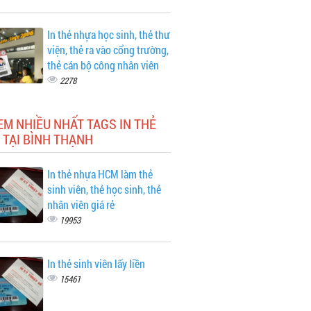
In thẻ nhựa học sinh, thẻ thư
viện, thẻ ra vào cổng trường,
thẻ cán bộ công nhân viên
2278
EM NHIỀU NHẤT TAGS IN THẺ
 TẠI BÌNH THẠNH
In thẻ nhựa HCM làm thẻ
sinh viên, thẻ học sinh, thẻ
nhân viên giá rẻ
19953
In thẻ sinh viên lấy liền
15461