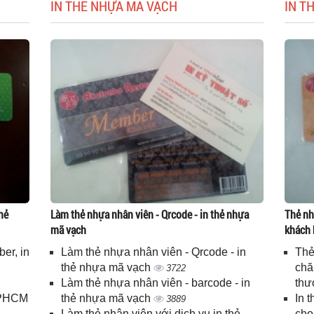
IN THẺ NHỰA MÃ VẠCH
IN T
hẻ
Làm thẻ nhựa nhân viên - Qrcode - in thẻ nhựa
Thẻ nh
mã vạch
khách 
er, in
Làm thẻ nhựa nhân viên - Qrcode - in
Thẻ
n
thẻ nhựa mã vạch
chă
3722
Làm thẻ nhựa nhân viên - barcode - in
thư
 TPHCM
thẻ nhựa mã vạch
In 
3889
Làm thẻ nhân viên với dịch vụ in thẻ
cho