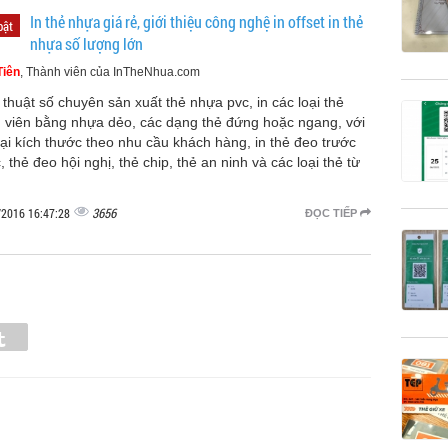
In thẻ nhựa giá rẻ, giới thiệu công nghệ in offset in thẻ
bật
nhựa số lượng lớn
Tiên
, Thành viên của InTheNhua.com
ỹ thuật số chuyên sản xuất thẻ nhựa pvc, in các loại thẻ
 viên bằng nhựa dẻo, các dạng thẻ đứng hoặc ngang, với
oại kích thước theo nhu cầu khách hàng, in thẻ đeo trước
 thẻ đeo hội nghị, thẻ chip, thẻ an ninh và các loại thẻ từ
3656
/2016 16:47:28
ĐỌC TIẾP
Tumblr