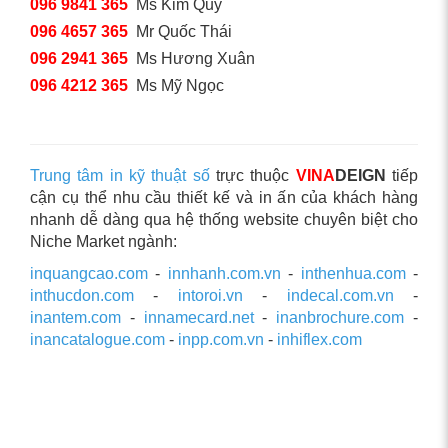
096 9841 365
Ms Kim Quý
096 4657 365
Mr Quốc Thái
096 2941 365
Ms Hương Xuân
096 4212 365
Ms Mỹ Ngọc
Trung tâm in kỹ thuật số
trực thuộc
VINA
DEIGN
tiếp
cận cụ thể nhu cầu thiết kế và in ấn của khách hàng
nhanh dễ dàng qua hệ thống website chuyên biệt cho
Niche Market ngành:
inquangcao.com
-
innhanh.com.vn
-
inthenhua.com
-
inthucdon.com
-
intoroi.vn
-
indecal.com.vn
-
inantem.com
-
innamecard.net
-
inanbrochure.com
-
inancatalogue.com
-
inpp.com.vn
-
inhiflex.com