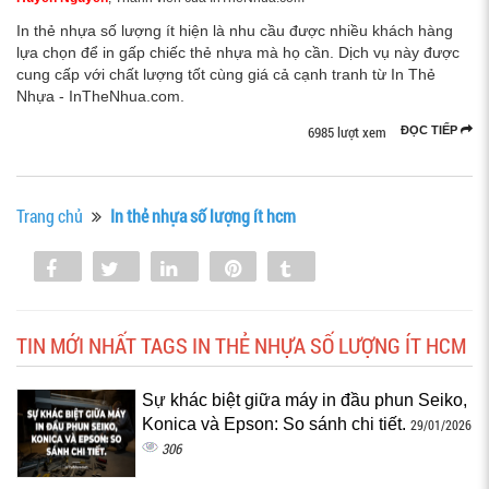
In thẻ nhựa số lượng ít hiện là nhu cầu được nhiều khách hàng
lựa chọn để in gấp chiếc thẻ nhựa mà họ cần. Dịch vụ này được
cung cấp với chất lượng tốt cùng giá cả cạnh tranh từ In Thẻ
Nhựa - InTheNhua.com.
6985 lượt xem
ĐỌC TIẾP
Trang chủ
In thẻ nhựa số lượng ít hcm
Share
Tweet
Share
Pin
Tumblr
0
TIN MỚI NHẤT TAGS IN THẺ NHỰA SỐ LƯỢNG ÍT HCM
Sự khác biệt giữa máy in đầu phun Seiko,
Konica và Epson: So sánh chi tiết.
29/01/2026
306