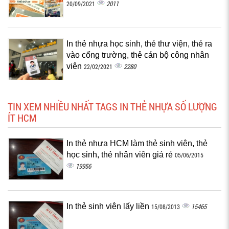
2011
20/09/2021
In thẻ nhựa học sinh, thẻ thư viện, thẻ ra
vào cổng trường, thẻ cán bộ công nhân
viên
2280
22/02/2021
TIN XEM NHIỀU NHẤT TAGS IN THẺ NHỰA SỐ LƯỢNG
ÍT HCM
In thẻ nhựa HCM làm thẻ sinh viên, thẻ
học sinh, thẻ nhân viên giá rẻ
05/06/2015
19956
In thẻ sinh viên lấy liền
15465
15/08/2013