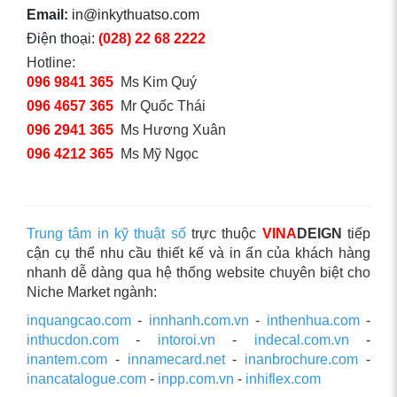
Email:
in@inkythuatso.com
Điện thoại:
(028) 22 68 2222
Hotline:
096 9841 365
Ms Kim Quý
096 4657 365
Mr Quốc Thái
096 2941 365
Ms Hương Xuân
096 4212 365
Ms Mỹ Ngọc
Trung tâm in kỹ thuật số
trực thuộc
VINA
DEIGN
tiếp
cận cụ thể nhu cầu thiết kế và in ấn của khách hàng
nhanh dễ dàng qua hệ thống website chuyên biệt cho
Niche Market ngành:
inquangcao.com
-
innhanh.com.vn
-
inthenhua.com
-
inthucdon.com
-
intoroi.vn
-
indecal.com.vn
-
inantem.com
-
innamecard.net
-
inanbrochure.com
-
inancatalogue.com
-
inpp.com.vn
-
inhiflex.com