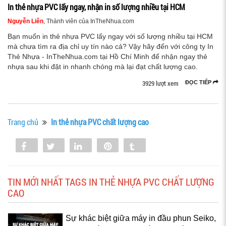
In thẻ nhựa PVC lấy ngay, nhận in số lượng nhiều tại HCM
Nguyễn Liên
, Thành viên của InTheNhua.com
Bạn muốn in thẻ nhựa PVC lấy ngay với số lượng nhiều tại HCM
mà chưa tìm ra địa chỉ uy tín nào cả? Vậy hãy đến với công ty In
Thẻ Nhựa - InTheNhua.com tại Hồ Chí Minh để nhận ngay thẻ
nhựa sau khi đặt in nhanh chóng mà lại đạt chất lượng cao.
3929 lượt xem
ĐỌC TIẾP
Trang chủ
In thẻ nhựa PVC chất lượng cao
Share
Tweet
Share
Pin
Tumblr
0
TIN MỚI NHẤT TAGS IN THẺ NHỰA PVC CHẤT LƯỢNG
CAO
Sự khác biệt giữa máy in đầu phun Seiko,