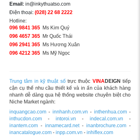
Email:
in@inkythuatso.com
Điện thoại:
(028) 22 68 2222
Hotline:
096 9841 365
Ms Kim Quý
096 4657 365
Mr Quốc Thái
096 2941 365
Ms Hương Xuân
096 4212 365
Ms Mỹ Ngọc
Trung tâm in kỹ thuật số
trực thuộc
VINA
DEIGN
tiếp
cận cụ thể nhu cầu thiết kế và in ấn của khách hàng
nhanh dễ dàng qua hệ thống website chuyên biệt cho
Niche Market ngành:
inquangcao.com
-
innhanh.com.vn
-
inthenhua.com
-
inthucdon.com
-
intoroi.vn
-
indecal.com.vn
-
inantem.com
-
innamecard.net
-
inanbrochure.com
-
inancatalogue.com
-
inpp.com.vn
-
inhiflex.com