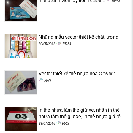
In thẻ sinh viên lấy liền
15465
15/08/2013
Những mẫu vector thiết kế chất lượng
10153
30/05/2013
Vector thiết kế thẻ nhựa hoa
27/06/2013
9971
In thẻ nhựa làm thẻ giữ xe, nhận in thẻ
nhựa làm thẻ giữ xe, in thẻ nhựa giá rẻ
9603
23/07/2016