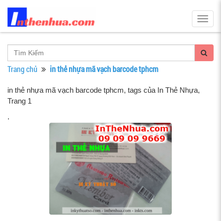
Togg
navig
Trang chủ
in thẻ nhựa mã vạch barcode tphcm
in thẻ nhựa mã vạch barcode tphcm, tags của In Thẻ Nhựa
,
Trang 1
.