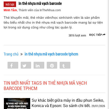
In thẻ nhựa mã vạch barcode
Nổi bật
Minh Tâm
, Thành viên của InTheNhua.com
Thẻ khuyến mãi, thẻ nhân viên/học sinh/sinh viên là sản phẩm
tiêu biểu nhất cho in thẻ nhựa mã vạch barcode mang lại sự tiện
lợi trong sử dụng cũng như công tác quản lý.
3816 lượt xem
ĐỌC TIẾP
Trang chủ
in thẻ nhựa mã vạch barcode tphcm
Share
Tweet
Share
Pin
Tumblr
0
TIN MỚI NHẤT TAGS IN THẺ NHỰA MÃ VẠCH
BARCODE TPHCM
Sự khác biệt giữa máy in đầu phun Seiko,
Konica và Epson: So sánh chi tiết.
29/01/2026