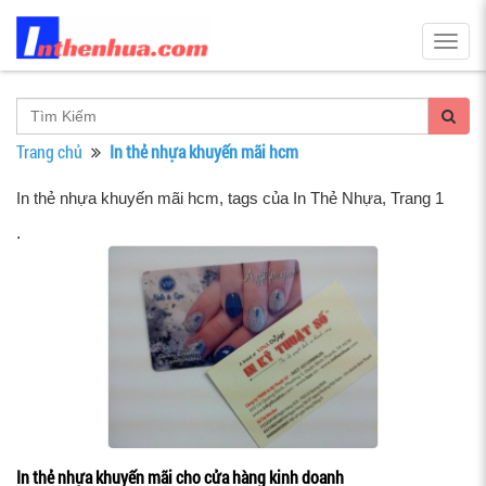
Togg
navig
Trang chủ
In thẻ nhựa khuyến mãi hcm
In thẻ nhựa khuyến mãi hcm, tags của In Thẻ Nhựa
, Trang 1
.
In thẻ nhựa khuyến mãi cho cửa hàng kinh doanh