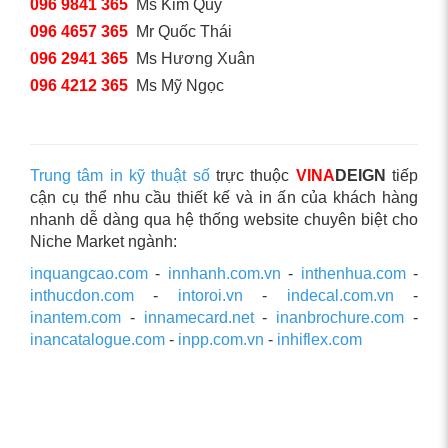
096 9841 365
Ms Kim Quý
096 4657 365
Mr Quốc Thái
096 2941 365
Ms Hương Xuân
096 4212 365
Ms Mỹ Ngọc
Trung tâm in kỹ thuật số
trực thuộc
VINA
DEIGN
tiếp
cận cụ thể nhu cầu thiết kế và in ấn của khách hàng
nhanh dễ dàng qua hệ thống website chuyên biệt cho
Niche Market ngành:
inquangcao.com
-
innhanh.com.vn
-
inthenhua.com
-
inthucdon.com
-
intoroi.vn
-
indecal.com.vn
-
inantem.com
-
innamecard.net
-
inanbrochure.com
-
inancatalogue.com
-
inpp.com.vn
-
inhiflex.com