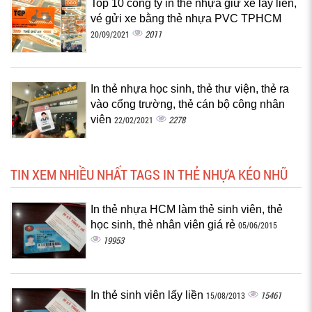
Top 10 công ty in thẻ nhựa giữ xe lấy liền,
vé gửi xe bằng thẻ nhựa PVC TPHCM
2011
20/09/2021
In thẻ nhựa học sinh, thẻ thư viện, thẻ ra
vào cổng trường, thẻ cán bộ công nhân
viên
2278
22/02/2021
TIN XEM NHIỀU NHẤT TAGS IN THẺ NHỰA KÉO NHŨ
In thẻ nhựa HCM làm thẻ sinh viên, thẻ
học sinh, thẻ nhân viên giá rẻ
05/06/2015
19953
In thẻ sinh viên lấy liền
15461
15/08/2013