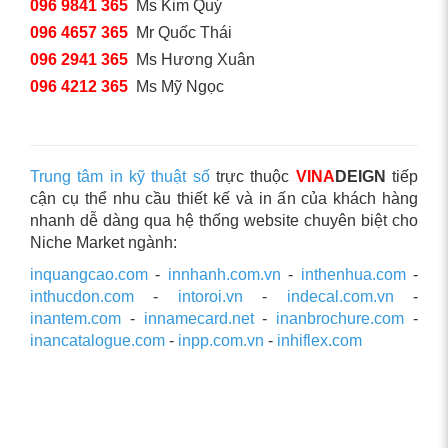
096 9841 365
Ms Kim Quý
096 4657 365
Mr Quốc Thái
096 2941 365
Ms Hương Xuân
096 4212 365
Ms Mỹ Ngọc
Trung tâm in kỹ thuật số
trực thuộc
VINA
DEIGN
tiếp
cận cụ thể nhu cầu thiết kế và in ấn của khách hàng
nhanh dễ dàng qua hệ thống website chuyên biệt cho
Niche Market ngành:
inquangcao.com
-
innhanh.com.vn
-
inthenhua.com
-
inthucdon.com
-
intoroi.vn
-
indecal.com.vn
-
inantem.com
-
innamecard.net
-
inanbrochure.com
-
inancatalogue.com
-
inpp.com.vn
-
inhiflex.com