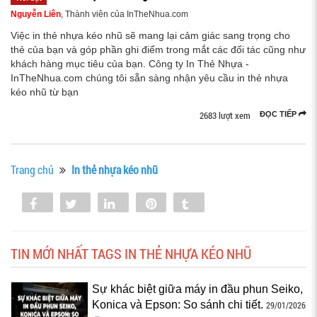
Nguyễn Liên
, Thành viên của InTheNhua.com
Việc in thẻ nhựa kéo nhũ sẽ mang lại cảm giác sang trọng cho
thẻ của bạn và góp phần ghi điểm trong mắt các đối tác cũng như
khách hàng mục tiêu của bạn. Công ty In Thẻ Nhựa -
InTheNhua.com chúng tôi sẵn sàng nhận yêu cầu in thẻ nhựa
kéo nhũ từ bạn
2683 lượt xem
ĐỌC TIẾP
Trang chủ
In thẻ nhựa kéo nhũ
Share
Tweet
Share
Pin
Tumblr
0
TIN MỚI NHẤT TAGS IN THẺ NHỰA KÉO NHŨ
Sự khác biệt giữa máy in đầu phun Seiko,
Konica và Epson: So sánh chi tiết.
29/01/2026