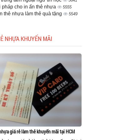
5641
i pháp cho in ấn thẻ nhựa
5555
ấn thẻ nhựa làm thẻ quà tặng
5549
HẺ NHỰA KHUYẾN MÃI
 nhựa giá rẻ làm thẻ khuyến mãi tại HCM