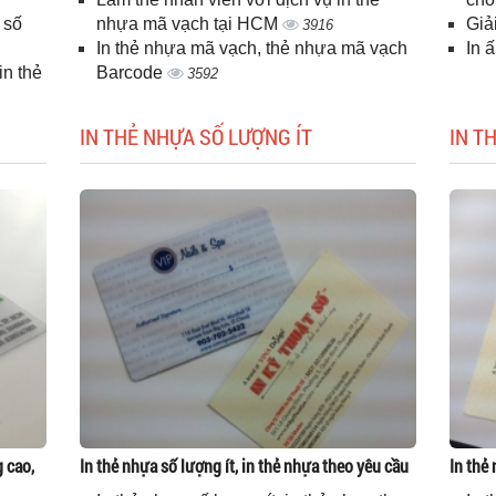
 số
nhựa mã vạch tại HCM
Giả
3916
In thẻ nhựa mã vạch, thẻ nhựa mã vạch
In 
n thẻ
Barcode
3592
IN THẺ NHỰA SỐ LƯỢNG ÍT
IN T
g cao,
In thẻ nhựa số lượng ít, in thẻ nhựa theo yêu cầu
In thẻ