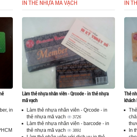
IN THẺ NHỰA MÃ VẠCH
IN T
hẻ
Làm thẻ nhựa nhân viên - Qrcode - in thẻ nhựa
Thẻ nh
mã vạch
khách 
er, in
Làm thẻ nhựa nhân viên - Qrcode - in
Thẻ
n
thẻ nhựa mã vạch
chă
3726
Làm thẻ nhựa nhân viên - barcode - in
thư
 TPHCM
thẻ nhựa mã vạch
In 
3891
Làm thẻ nhân viên với dịch vụ in thẻ
cho