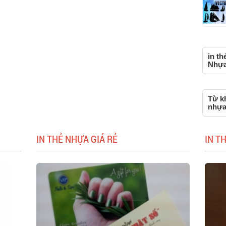
in th
Nhựa,
Từ kh
nhựa
IN THẺ NHỰA GIÁ RẺ
IN T