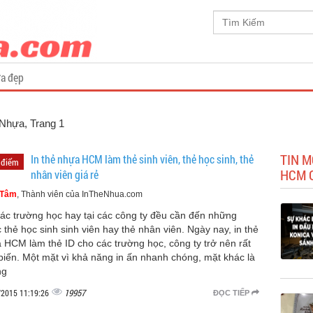
a đẹp
ẻ Nhựa
, Trang 1
TIN M
In thẻ nhựa HCM làm thẻ sinh viên, thẻ học sinh, thẻ
 điểm
HCM G
nhân viên giá rẻ
 Tâm
, Thành viên của InTheNhua.com
các trường học hay tại các công ty đều cần đến những
c thẻ học sinh sinh viên hay thẻ nhân viên. Ngày nay, in thẻ
 HCM làm thẻ ID cho các trường học, công ty trở nên rất
biến. Một mặt vì khả năng in ấn nhanh chóng, mặt khác là
ng
19957
/2015 11:19:26
ĐỌC TIẾP