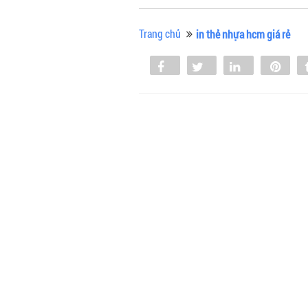
Trang chủ
in thẻ nhựa hcm giá rẻ
Share
Tweet
Share
Pin
0