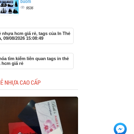
buồm
9536
ẻ nhựa hcm giá rẻ, tags của In Thẻ
 09/08/2026 15:08:49
óa tìm kiếm liên quan tags in thẻ
 hcm giá rẻ
HẺ NHỰA CAO CẤP