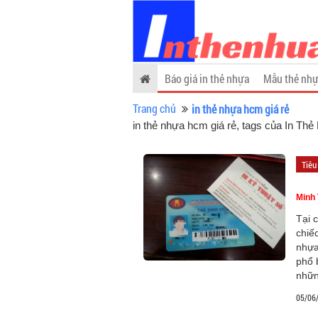
Báo giá in thẻ nhựa
Mẫu thẻ nhự
Trang chủ
in thẻ nhựa hcm giá rẻ
in thẻ nhựa hcm giá rẻ, tags của In Th
Tiêu
Minh
Tại 
chiế
nhựa
phổ 
nhữ
05/06