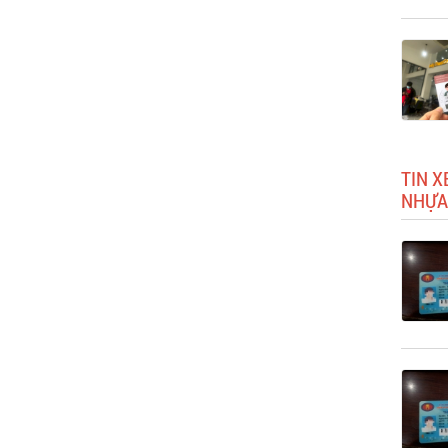
TIN X
NHỰA