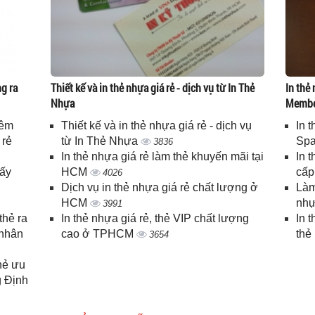
g ra
Thiết kế và in thẻ nhựa giá rẻ - dịch vụ từ In Thẻ
In thẻ 
Nhựa
Memb
iêm
Thiết kế và in thẻ nhựa giá rẻ - dịch vụ
In 
 rẻ
từ In Thẻ Nhựa
Spa
3836
In thẻ nhựa giá rẻ làm thẻ khuyến mãi tại
In 
lấy
HCM
cấ
4026
Dịch vụ in thẻ nhựa giá rẻ chất lượng ở
Làm
HCM
nhự
3991
thẻ ra
In thẻ nhựa giá rẻ, thẻ VIP chất lượng
In 
 nhân
cao ở TPHCM
thẻ
3654
thẻ ưu
g Định