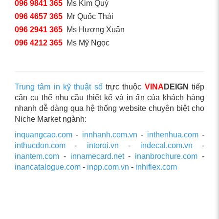
096 9841 365
Ms Kim Quý
096 4657 365
Mr Quốc Thái
096 2941 365
Ms Hương Xuân
096 4212 365
Ms Mỹ Ngọc
Trung tâm in kỹ thuật số
trực thuộc
VINA
DEIGN
tiếp
cận cụ thể nhu cầu thiết kế và in ấn của khách hàng
nhanh dễ dàng qua hệ thống website chuyên biệt cho
Niche Market ngành:
inquangcao.com
-
innhanh.com.vn
-
inthenhua.com
-
inthucdon.com
-
intoroi.vn
-
indecal.com.vn
-
inantem.com
-
innamecard.net
-
inanbrochure.com
-
inancatalogue.com
-
inpp.com.vn
-
inhiflex.com