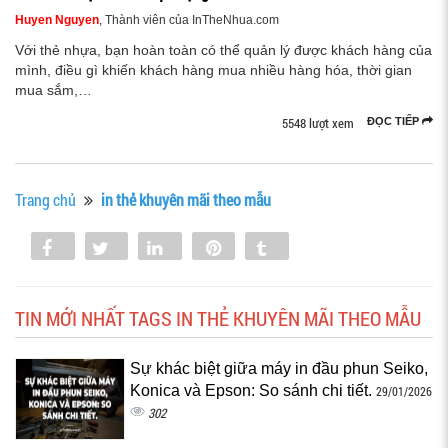
Huyen Nguyen
, Thành viên của InTheNhua.com
Với thẻ nhựa, bạn hoàn toàn có thể quản lý được khách hàng của
mình, điều gì khiến khách hàng mua nhiều hàng hóa, thời gian
mua sắm,…
5548 lượt xem
ĐỌC TIẾP
Trang chủ
in thẻ khuyên mãi theo mẫu
Share
Tweet
Share
Pin
Tumblr
0
TIN MỚI NHẤT TAGS IN THẺ KHUYÊN MÃI THEO MẪU
Sự khác biệt giữa máy in đầu phun Seiko,
Konica và Epson: So sánh chi tiết.
29/01/2026
302