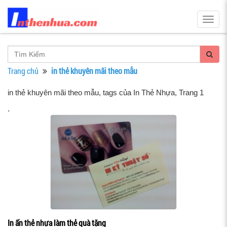
Togg
navig
Trang chủ
in thẻ khuyên mãi theo mẫu
in thẻ khuyên mãi theo mẫu, tags của In Thẻ Nhựa
, Trang 1
.
In ấn thẻ nhựa làm thẻ quà tặng