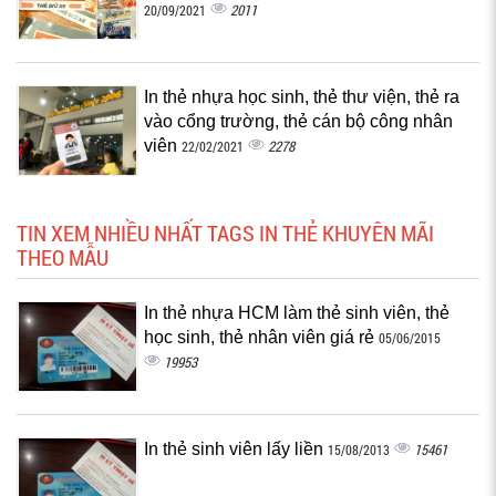
2011
20/09/2021
In thẻ nhựa học sinh, thẻ thư viện, thẻ ra
vào cổng trường, thẻ cán bộ công nhân
viên
2278
22/02/2021
TIN XEM NHIỀU NHẤT TAGS IN THẺ KHUYÊN MÃI
THEO MẪU
In thẻ nhựa HCM làm thẻ sinh viên, thẻ
học sinh, thẻ nhân viên giá rẻ
05/06/2015
19953
In thẻ sinh viên lấy liền
15461
15/08/2013