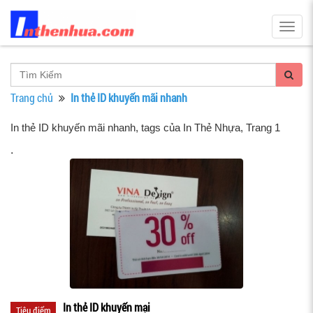
Togg
navig
Trang chủ
In thẻ ID khuyến mãi nhanh
In thẻ ID khuyến mãi nhanh, tags của In Thẻ Nhựa
, Trang 1
.
In thẻ ID khuyến mại
Tiêu điểm