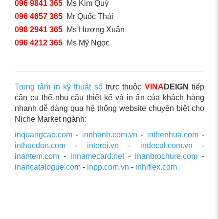
096 9841 365
Ms Kim Quý
096 4657 365
Mr Quốc Thái
096 2941 365
Ms Hương Xuân
096 4212 365
Ms Mỹ Ngọc
Trung tâm in kỹ thuật số
trực thuộc
VINA
DEIGN
tiếp
cận cụ thể nhu cầu thiết kế và in ấn của khách hàng
nhanh dễ dàng qua hệ thống website chuyên biệt cho
Niche Market ngành:
inquangcao.com
-
innhanh.com.vn
-
inthenhua.com
-
inthucdon.com
-
intoroi.vn
-
indecal.com.vn
-
inantem.com
-
innamecard.net
-
inanbrochure.com
-
inancatalogue.com
-
inpp.com.vn
-
inhiflex.com