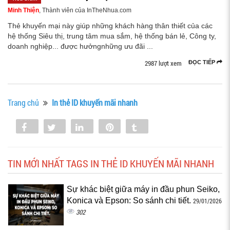
Minh Thiện
, Thành viên của InTheNhua.com
Thẻ khuyến mại này giúp những khách hàng thân thiết của các
hệ thống Siêu thị, trung tâm mua sắm, hệ thống bán lẻ, Công ty,
doanh nghiệp... được hưởngnhững ưu đãi ...
2987 lượt xem
ĐỌC TIẾP
Trang chủ
In thẻ ID khuyến mãi nhanh
Share
Tweet
Share
Pin
Tumblr
0
TIN MỚI NHẤT TAGS IN THẺ ID KHUYẾN MÃI NHANH
Sự khác biệt giữa máy in đầu phun Seiko,
Konica và Epson: So sánh chi tiết.
29/01/2026
302