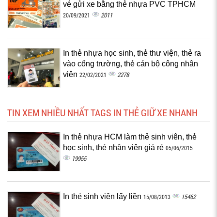
vé gửi xe bằng thẻ nhựa PVC TPHCM
2011
20/09/2021
In thẻ nhựa học sinh, thẻ thư viện, thẻ ra
vào cổng trường, thẻ cán bộ công nhân
viên
2278
22/02/2021
TIN XEM NHIỀU NHẤT TAGS IN THẺ GIỮ XE NHANH
In thẻ nhựa HCM làm thẻ sinh viên, thẻ
học sinh, thẻ nhân viên giá rẻ
05/06/2015
19955
In thẻ sinh viên lấy liền
15462
15/08/2013