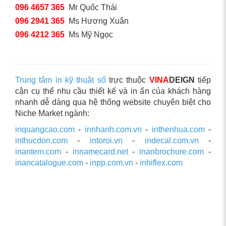
096 4657 365
Mr Quốc Thái
096 2941 365
Ms Hương Xuân
096 4212 365
Ms Mỹ Ngọc
Trung tâm in kỹ thuật số
trực thuộc
VINA
DEIGN
tiếp
cận cụ thể nhu cầu thiết kế và in ấn của khách hàng
nhanh dễ dàng qua hệ thống website chuyên biệt cho
Niche Market ngành:
inquangcao.com
-
innhanh.com.vn
-
inthenhua.com
-
inthucdon.com
-
intoroi.vn
-
indecal.com.vn
-
inantem.com
-
innamecard.net
-
inanbrochure.com
-
inancatalogue.com
-
inpp.com.vn
-
inhiflex.com