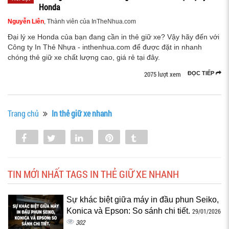
Honda
Nguyễn Liên
, Thành viên của InTheNhua.com
Đại lý xe Honda của bạn đang cần in thẻ giữ xe? Vậy hãy đến với
Công ty In Thẻ Nhựa - inthenhua.com để được đặt in nhanh
chóng thẻ giữ xe chất lượng cao, giá rẻ tại đây.
2075 lượt xem
ĐỌC TIẾP
Trang chủ
In thẻ giữ xe nhanh
Share
Tweet
Share
Pin
Tumblr
0
TIN MỚI NHẤT TAGS IN THẺ GIỮ XE NHANH
Sự khác biệt giữa máy in đầu phun Seiko,
Konica và Epson: So sánh chi tiết.
29/01/2026
302