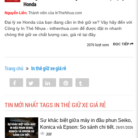
Honda
Nguyễn Liên
, Thành viên của InTheNhua.com
Đại lý xe Honda của bạn đang cần in thẻ giữ xe? Vậy hãy đến với
Công ty In Thẻ Nhựa - inthenhua.com để được đặt in nhanh
chóng thẻ giữ xe chất lượng cao, giá rẻ tại đây.
2076 lượt xem
ĐỌC TIẾP
Trang chủ
In thẻ giữ xe giá rẻ
Share
Tweet
Share
Pin
Tumblr
0
TIN MỚI NHẤT TAGS IN THẺ GIỮ XE GIÁ RẺ
Sự khác biệt giữa máy in đầu phun Seiko,
Konica và Epson: So sánh chi tiết.
29/01/2026
308