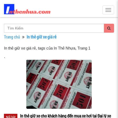
Togg
navig
Trang chủ
In thẻ giữ xe giá rẻ
In thẻ giữ xe giá rẻ, tags của In Thẻ Nhựa
, Trang 1
.
In thẻ giữ xe cho khách hàng đến mua xe hơi tại Đại lý xe
Nổi bật