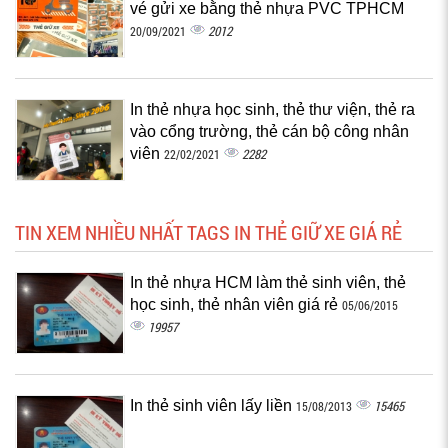
vé gửi xe bằng thẻ nhựa PVC TPHCM
2012
20/09/2021
In thẻ nhựa học sinh, thẻ thư viện, thẻ ra
vào cổng trường, thẻ cán bộ công nhân
viên
2282
22/02/2021
TIN XEM NHIỀU NHẤT TAGS IN THẺ GIỮ XE GIÁ RẺ
In thẻ nhựa HCM làm thẻ sinh viên, thẻ
học sinh, thẻ nhân viên giá rẻ
05/06/2015
19957
In thẻ sinh viên lấy liền
15465
15/08/2013