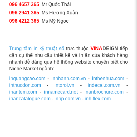
096 4657 365
Mr Quốc Thái
096 2941 365
Ms Hương Xuân
096 4212 365
Ms Mỹ Ngọc
Trung tâm in kỹ thuật số
trực thuộc
VINA
DEIGN
tiếp
cận cụ thể nhu cầu thiết kế và in ấn của khách hàng
nhanh dễ dàng qua hệ thống website chuyên biệt cho
Niche Market ngành:
inquangcao.com
-
innhanh.com.vn
-
inthenhua.com
-
inthucdon.com
-
intoroi.vn
-
indecal.com.vn
-
inantem.com
-
innamecard.net
-
inanbrochure.com
-
inancatalogue.com
-
inpp.com.vn
-
inhiflex.com