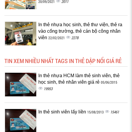
2011
20/09/2021
In thẻ nhựa học sinh, thẻ thư viện, thẻ ra
vào cổng trường, thẻ cán bộ công nhân
viên
2278
22/02/2021
TIN XEM NHIỀU NHẤT TAGS IN THẺ DẬP NỔI GIÁ RẺ
In thẻ nhựa HCM làm thẻ sinh viên, thẻ
học sinh, thẻ nhân viên giá rẻ
05/06/2015
19953
In thẻ sinh viên lấy liền
15461
15/08/2013