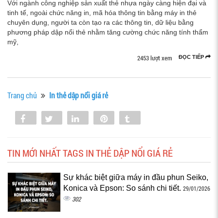
Với ngành công nghiệp sản xuất thẻ nhựa ngày càng hiện đại và
tinh tế, ngoài chức năng in, mã hóa thông tin bằng máy in thẻ
chuyên dụng, người ta còn tạo ra các thông tin, dữ liệu bằng
phương pháp dập nổi thẻ nhằm tăng cường chức năng tính thẩm
mỹ,
2453 lượt xem
ĐỌC TIẾP
Trang chủ
In thẻ dập nổi giá rẻ
Share
Tweet
Share
Pin
Tumblr
0
TIN MỚI NHẤT TAGS IN THẺ DẬP NỔI GIÁ RẺ
Sự khác biệt giữa máy in đầu phun Seiko,
Konica và Epson: So sánh chi tiết.
29/01/2026
302