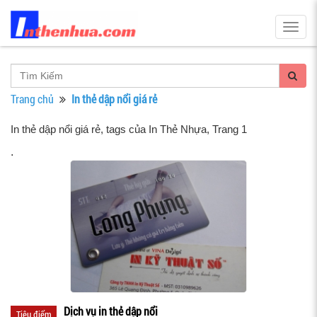
Togg
navig
Trang chủ
In thẻ dập nổi giá rẻ
In thẻ dập nổi giá rẻ, tags của In Thẻ Nhựa
, Trang 1
.
Dịch vụ in thẻ dập nổi
Tiêu điểm