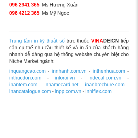
096 2941 365
Ms Hương Xuân
096 4212 365
Ms Mỹ Ngọc
Trung tâm in kỹ thuật số
trực thuộc
VINA
DEIGN
tiếp
cận cụ thể nhu cầu thiết kế và in ấn của khách hàng
nhanh dễ dàng qua hệ thống website chuyên biệt cho
Niche Market ngành:
inquangcao.com
-
innhanh.com.vn
-
inthenhua.com
-
inthucdon.com
-
intoroi.vn
-
indecal.com.vn
-
inantem.com
-
innamecard.net
-
inanbrochure.com
-
inancatalogue.com
-
inpp.com.vn
-
inhiflex.com