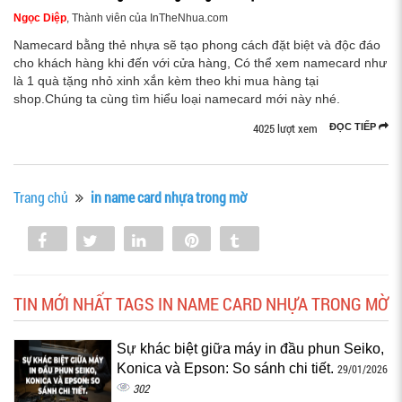
Ngọc Diệp
, Thành viên của InTheNhua.com
Namecard bằng thẻ nhựa sẽ tạo phong cách đặt biệt và độc đáo
cho khách hàng khi đến với cửa hàng, Có thể xem namecard như
là 1 quà tặng nhỏ xinh xắn kèm theo khi mua hàng tại
shop.Chúng ta cùng tìm hiểu loại namecard mới này nhé.
4025 lượt xem
ĐỌC TIẾP
Trang chủ
in name card nhựa trong mờ
Share
Tweet
Share
Pin
Tumblr
0
TIN MỚI NHẤT TAGS IN NAME CARD NHỰA TRONG MỜ
Sự khác biệt giữa máy in đầu phun Seiko,
Konica và Epson: So sánh chi tiết.
29/01/2026
302