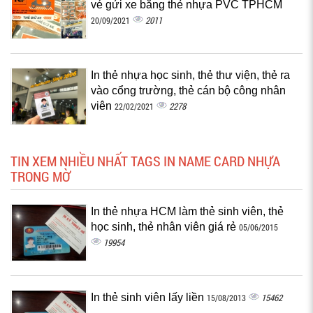
vé gửi xe bằng thẻ nhựa PVC TPHCM
2011
20/09/2021
In thẻ nhựa học sinh, thẻ thư viện, thẻ ra
vào cổng trường, thẻ cán bộ công nhân
viên
2278
22/02/2021
TIN XEM NHIỀU NHẤT TAGS IN NAME CARD NHỰA
TRONG MỜ
In thẻ nhựa HCM làm thẻ sinh viên, thẻ
học sinh, thẻ nhân viên giá rẻ
05/06/2015
19954
In thẻ sinh viên lấy liền
15462
15/08/2013