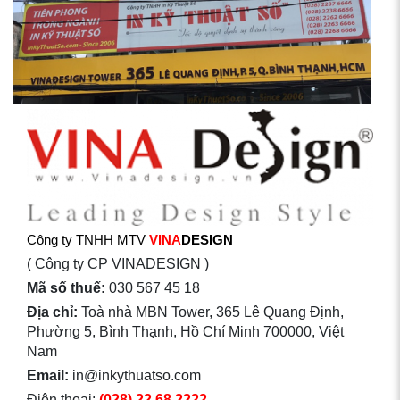
Công ty TNHH MTV
VINA
DESIGN
( Công ty CP VINADESIGN )
Mã số thuế:
030 567 45 18
Địa chỉ:
Toà nhà MBN Tower, 365 Lê Quang Định,
Phường 5, Bình Thạnh, Hồ Chí Minh 700000, Việt
Nam
Email:
in@inkythuatso.com
Điện thoại:
(028) 22 68 2222