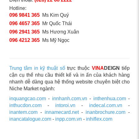
Hotline:
096 9841 365
Ms Kim Quý
096 4657 365
Mr Quốc Thái
096 2941 365
Ms Hương Xuân
096 4212 365
Ms Mỹ Ngọc
Trung tâm in kỹ thuật số
trực thuộc
VINA
DEIGN
tiếp
cận cụ thể nhu cầu thiết kế và in ấn của khách hàng
nhanh dễ dàng qua hệ thống website chuyên biệt cho
Niche Market ngành:
inquangcao.com
-
innhanh.com.vn
-
inthenhua.com
-
inthucdon.com
-
intoroi.vn
-
indecal.com.vn
-
inantem.com
-
innamecard.net
-
inanbrochure.com
-
inancatalogue.com
-
inpp.com.vn
-
inhiflex.com