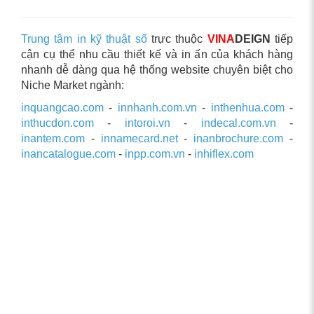
Trung tâm in kỹ thuật số
trực thuộc
VINA
DEIGN
tiếp
cận cụ thể nhu cầu thiết kế và in ấn của khách hàng
nhanh dễ dàng qua hệ thống website chuyên biệt cho
Niche Market ngành:
inquangcao.com
-
innhanh.com.vn
-
inthenhua.com
-
inthucdon.com
-
intoroi.vn
-
indecal.com.vn
-
inantem.com
-
innamecard.net
-
inanbrochure.com
-
inancatalogue.com
-
inpp.com.vn
-
inhiflex.com