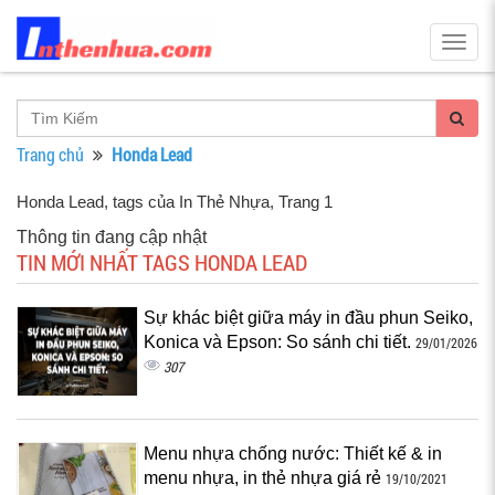
Togg
navig
Trang chủ
Honda Lead
Honda Lead, tags của In Thẻ Nhựa
, Trang 1
Thông tin đang cập nhật
TIN MỚI NHẤT TAGS HONDA LEAD
Sự khác biệt giữa máy in đầu phun Seiko,
Konica và Epson: So sánh chi tiết.
29/01/2026
307
Menu nhựa chống nước: Thiết kế & in
menu nhựa, in thẻ nhựa giá rẻ
19/10/2021