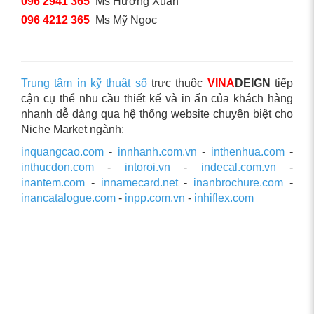
096 2941 365
Ms Hương Xuân
096 4212 365
Ms Mỹ Ngọc
Trung tâm in kỹ thuật số
trực thuộc
VINA
DEIGN
tiếp
cận cụ thể nhu cầu thiết kế và in ấn của khách hàng
nhanh dễ dàng qua hệ thống website chuyên biệt cho
Niche Market ngành:
inquangcao.com
-
innhanh.com.vn
-
inthenhua.com
-
inthucdon.com
-
intoroi.vn
-
indecal.com.vn
-
inantem.com
-
innamecard.net
-
inanbrochure.com
-
inancatalogue.com
-
inpp.com.vn
-
inhiflex.com