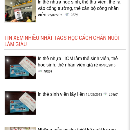
In thẻ nhựa học sinh, thẻ thư viện, thẻ ra
vào cổng trường, thẻ cán bộ công nhân
viên
2278
22/02/2021
TIN XEM NHIỀU NHẤT TAGS HỌC CÁCH CHĂN NUÔI
LÀM GIÀU
In thẻ nhựa HCM làm thẻ sinh viên, thẻ
học sinh, thẻ nhân viên giá rẻ
05/06/2015
19954
In thẻ sinh viên lấy liền
15462
15/08/2013
Những mẫu vector thiết kế chất lượng