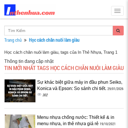
Togg
navig
Trang chủ
Học cách chăn nuôi làm giàu
Học cách chăn nuôi làm giàu, tags của In Thẻ Nhựa
, Trang 1
Thông tin đang cập nhật
TIN MỚI NHẤT TAGS HỌC CÁCH CHĂN NUÔI LÀM GIÀU
Sự khác biệt giữa máy in đầu phun Seiko,
Konica và Epson: So sánh chi tiết.
29/01/2026
302
Menu nhựa chống nước: Thiết kế & in
menu nhựa, in thẻ nhựa giá rẻ
19/10/2021