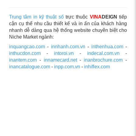
Trung tâm in kỹ thuật số
trực thuộc
VINA
DEIGN
tiếp
cận cụ thể nhu cầu thiết kế và in ấn của khách hàng
nhanh dễ dàng qua hệ thống website chuyên biệt cho
Niche Market ngành:
inquangcao.com
-
innhanh.com.vn
-
inthenhua.com
-
inthucdon.com
-
intoroi.vn
-
indecal.com.vn
-
inantem.com
-
innamecard.net
-
inanbrochure.com
-
inancatalogue.com
-
inpp.com.vn
-
inhiflex.com