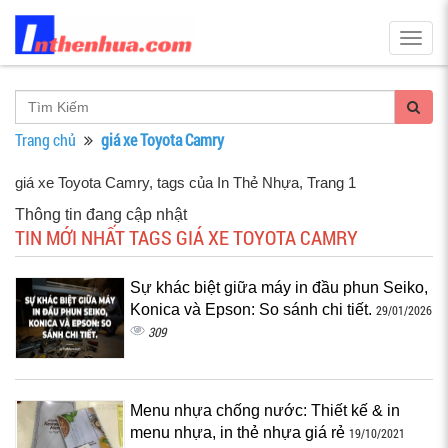
Togg
navig
Trang chủ
giá xe Toyota Camry
giá xe Toyota Camry, tags của In Thẻ Nhựa
, Trang 1
Thông tin đang cập nhật
TIN MỚI NHẤT TAGS GIÁ XE TOYOTA CAMRY
Sự khác biệt giữa máy in đầu phun Seiko,
Konica và Epson: So sánh chi tiết.
29/01/2026
309
Menu nhựa chống nước: Thiết kế & in
menu nhựa, in thẻ nhựa giá rẻ
19/10/2021