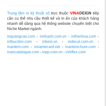
Trung tâm in kỹ thuật số
trực thuộc
VINA
DEIGN
tiếp
cận cụ thể nhu cầu thiết kế và in ấn của khách hàng
nhanh dễ dàng qua hệ thống website chuyên biệt cho
Niche Market ngành:
inquangcao.com
-
innhanh.com.vn
-
inthenhua.com
-
inthucdon.com
-
intoroi.vn
-
indecal.com.vn
-
inantem.com
-
innamecard.net
-
inanbrochure.com
-
inancatalogue.com
-
inpp.com.vn
-
inhiflex.com