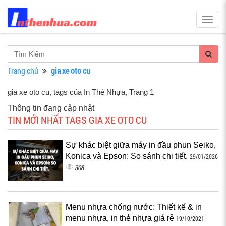
Togg
navig
Trang chủ
gia xe oto cu
gia xe oto cu, tags của In Thẻ Nhựa
, Trang 1
Thông tin đang cập nhật
TIN MỚI NHẤT TAGS GIA XE OTO CU
Sự khác biệt giữa máy in đầu phun Seiko,
Konica và Epson: So sánh chi tiết.
29/01/2026
308
Menu nhựa chống nước: Thiết kế & in
menu nhựa, in thẻ nhựa giá rẻ
19/10/2021