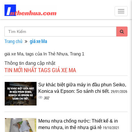
Togg
navig
Trang chủ
giá xe Ma
giá xe Ma, tags của In Thẻ Nhựa
, Trang 1
Thông tin đang cập nhật
TIN MỚI NHẤT TAGS GIÁ XE MA
Sự khác biệt giữa máy in đầu phun Seiko,
Konica và Epson: So sánh chi tiết.
29/01/2026
302
Menu nhựa chống nước: Thiết kế & in
menu nhựa, in thẻ nhựa giá rẻ
19/10/2021