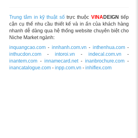
Trung tâm in kỹ thuật số
trực thuộc
VINA
DEIGN
tiếp
cận cụ thể nhu cầu thiết kế và in ấn của khách hàng
nhanh dễ dàng qua hệ thống website chuyên biệt cho
Niche Market ngành:
inquangcao.com
-
innhanh.com.vn
-
inthenhua.com
-
inthucdon.com
-
intoroi.vn
-
indecal.com.vn
-
inantem.com
-
innamecard.net
-
inanbrochure.com
-
inancatalogue.com
-
inpp.com.vn
-
inhiflex.com