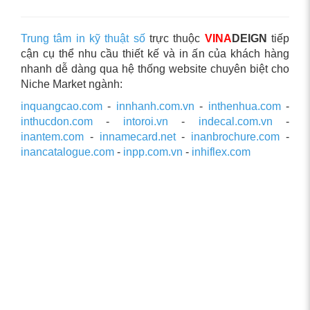
Trung tâm in kỹ thuật số
trực thuộc
VINA
DEIGN
tiếp
cận cụ thể nhu cầu thiết kế và in ấn của khách hàng
nhanh dễ dàng qua hệ thống website chuyên biệt cho
Niche Market ngành:
inquangcao.com
-
innhanh.com.vn
-
inthenhua.com
-
inthucdon.com
-
intoroi.vn
-
indecal.com.vn
-
inantem.com
-
innamecard.net
-
inanbrochure.com
-
inancatalogue.com
-
inpp.com.vn
-
inhiflex.com