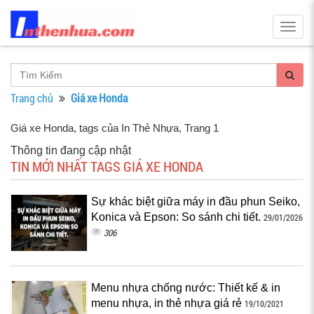
Togg
navig
Trang chủ
Giá xe Honda
Giá xe Honda, tags của In Thẻ Nhựa
, Trang 1
Thông tin đang cập nhật
TIN MỚI NHẤT TAGS GIÁ XE HONDA
Sự khác biệt giữa máy in đầu phun Seiko,
Konica và Epson: So sánh chi tiết.
29/01/2026
306
Menu nhựa chống nước: Thiết kế & in
menu nhựa, in thẻ nhựa giá rẻ
19/10/2021