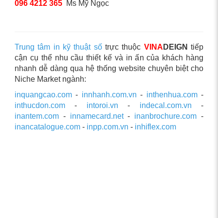
096 4212 365
Ms Mỹ Ngọc
Trung tâm in kỹ thuật số
trực thuộc
VINA
DEIGN
tiếp
cận cụ thể nhu cầu thiết kế và in ấn của khách hàng
nhanh dễ dàng qua hệ thống website chuyên biệt cho
Niche Market ngành:
inquangcao.com
-
innhanh.com.vn
-
inthenhua.com
-
inthucdon.com
-
intoroi.vn
-
indecal.com.vn
-
inantem.com
-
innamecard.net
-
inanbrochure.com
-
inancatalogue.com
-
inpp.com.vn
-
inhiflex.com