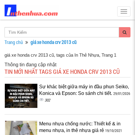
Togg
navig
Trang chủ
giá xe honda crv 2013 cũ
giá xe honda crv 2013 cũ, tags của In Thẻ Nhựa
, Trang 1
Thông tin đang cập nhật
TIN MỚI NHẤT TAGS GIÁ XE HONDA CRV 2013 CŨ
Sự khác biệt giữa máy in đầu phun Seiko,
Konica và Epson: So sánh chi tiết.
29/01/2026
302
Menu nhựa chống nước: Thiết kế & in
menu nhựa, in thẻ nhựa giá rẻ
19/10/2021