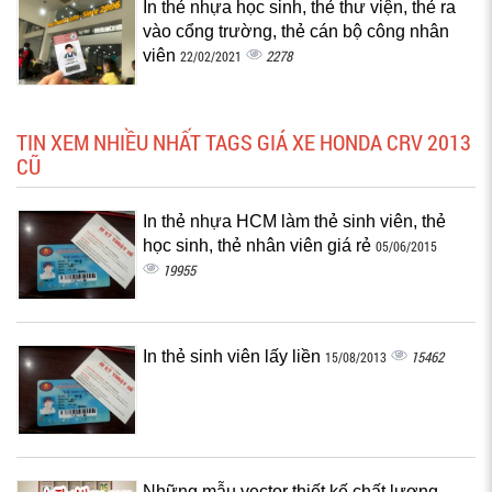
In thẻ nhựa học sinh, thẻ thư viện, thẻ ra
vào cổng trường, thẻ cán bộ công nhân
viên
2278
22/02/2021
TIN XEM NHIỀU NHẤT TAGS GIÁ XE HONDA CRV 2013
CŨ
In thẻ nhựa HCM làm thẻ sinh viên, thẻ
học sinh, thẻ nhân viên giá rẻ
05/06/2015
19955
In thẻ sinh viên lấy liền
15462
15/08/2013
Những mẫu vector thiết kế chất lượng