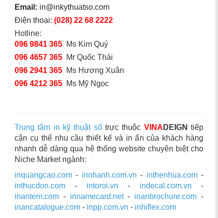
Email:
in@inkythuatso.com
Điện thoại:
(028) 22 68 2222
Hotline:
096 9841 365
Ms Kim Quý
096 4657 365
Mr Quốc Thái
096 2941 365
Ms Hương Xuân
096 4212 365
Ms Mỹ Ngọc
Trung tâm in kỹ thuật số
trực thuộc
VINA
DEIGN
tiếp
cận cụ thể nhu cầu thiết kế và in ấn của khách hàng
nhanh dễ dàng qua hệ thống website chuyên biệt cho
Niche Market ngành:
inquangcao.com
-
innhanh.com.vn
-
inthenhua.com
-
inthucdon.com
-
intoroi.vn
-
indecal.com.vn
-
inantem.com
-
innamecard.net
-
inanbrochure.com
-
inancatalogue.com
-
inpp.com.vn
-
inhiflex.com