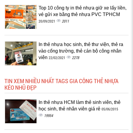
Top 10 công ty in thẻ nhựa giữ xe lấy liền,
vé gửi xe bằng thẻ nhựa PVC TPHCM
2011
20/09/2021
In thẻ nhựa học sinh, thẻ thư viện, thẻ ra
vào cổng trường, thẻ cán bộ công nhân
viên
2278
22/02/2021
TIN XEM NHIỀU NHẤT TAGS GIA CÔNG THẺ NHỰA
KÉO NHŨ ĐẸP
In thẻ nhựa HCM làm thẻ sinh viên, thẻ
học sinh, thẻ nhân viên giá rẻ
05/06/2015
19954