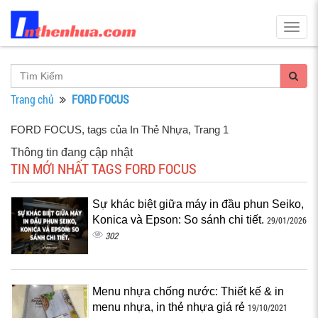
Togg
navig
Trang chủ
FORD FOCUS
FORD FOCUS, tags của In Thẻ Nhựa
, Trang 1
Thông tin đang cập nhật
TIN MỚI NHẤT TAGS FORD FOCUS
Sự khác biệt giữa máy in đầu phun Seiko,
Konica và Epson: So sánh chi tiết.
29/01/2026
302
Menu nhựa chống nước: Thiết kế & in
menu nhựa, in thẻ nhựa giá rẻ
19/10/2021