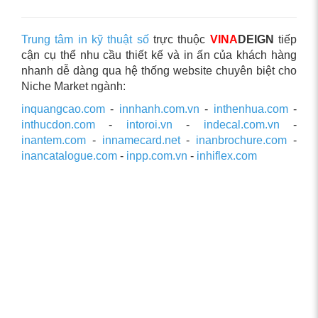
Trung tâm in kỹ thuật số
trực thuộc
VINA
DEIGN
tiếp
cận cụ thể nhu cầu thiết kế và in ấn của khách hàng
nhanh dễ dàng qua hệ thống website chuyên biệt cho
Niche Market ngành:
inquangcao.com
-
innhanh.com.vn
-
inthenhua.com
-
inthucdon.com
-
intoroi.vn
-
indecal.com.vn
-
inantem.com
-
innamecard.net
-
inanbrochure.com
-
inancatalogue.com
-
inpp.com.vn
-
inhiflex.com