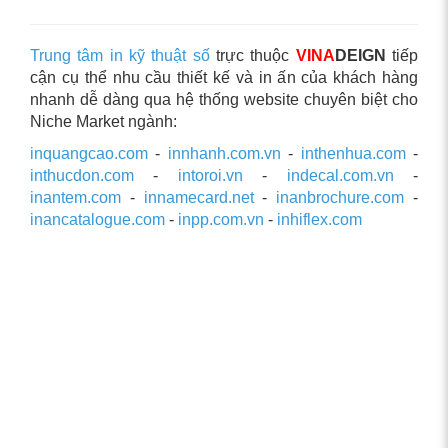
Trung tâm in kỹ thuật số
trực thuộc
VINA
DEIGN
tiếp
cận cụ thể nhu cầu thiết kế và in ấn của khách hàng
nhanh dễ dàng qua hệ thống website chuyên biệt cho
Niche Market ngành:
inquangcao.com
-
innhanh.com.vn
-
inthenhua.com
-
inthucdon.com
-
intoroi.vn
-
indecal.com.vn
-
inantem.com
-
innamecard.net
-
inanbrochure.com
-
inancatalogue.com
-
inpp.com.vn
-
inhiflex.com