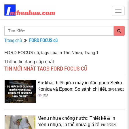
Togg
navig
Trang chủ
FORD FOCUS cũ
FORD FOCUS cũ, tags của In Thẻ Nhựa
, Trang 1
Thông tin đang cập nhật
TIN MỚI NHẤT TAGS FORD FOCUS CŨ
Sự khác biệt giữa máy in đầu phun Seiko,
Konica và Epson: So sánh chi tiết.
29/01/2026
302
Menu nhựa chống nước: Thiết kế & in
menu nhựa, in thẻ nhựa giá rẻ
19/10/2021