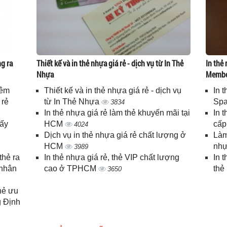
g ra
Thiết kế và in thẻ nhựa giá rẻ - dịch vụ từ In Thẻ
In thẻ 
Nhựa
Memb
iêm
Thiết kế và in thẻ nhựa giá rẻ - dịch vụ
In 
 rẻ
từ In Thẻ Nhựa
Spa
3834
In thẻ nhựa giá rẻ làm thẻ khuyến mãi tại
In 
lấy
HCM
cấ
4024
Dịch vụ in thẻ nhựa giá rẻ chất lượng ở
Làm
HCM
nhự
3989
thẻ ra
In thẻ nhựa giá rẻ, thẻ VIP chất lượng
In 
 nhân
cao ở TPHCM
thẻ
3650
thẻ ưu
g Định