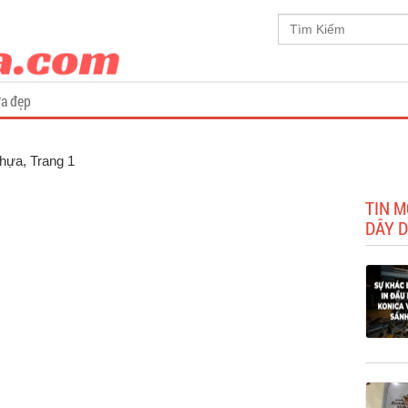
a đẹp
Nhựa
, Trang 1
TIN 
DÂY 