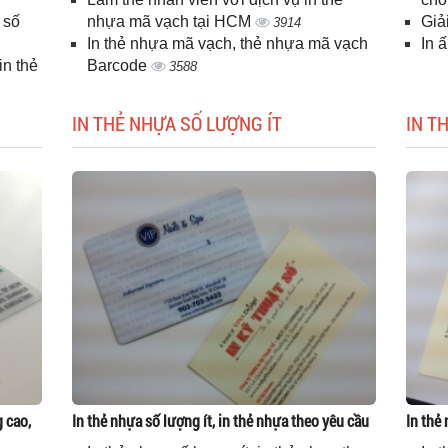
 số
nhựa mã vạch tại HCM
Giả
3914
In thẻ nhựa mã vạch, thẻ nhựa mã vạch
In 
n thẻ
Barcode
3588
IN THẺ NHỰA SỐ LƯỢNG ÍT
IN T
g cao,
In thẻ nhựa số lượng ít, in thẻ nhựa theo yêu cầu
In thẻ