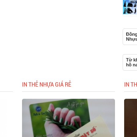
Đồng
Nhựa,
Từ k
hồ n
IN THẺ NHỰA GIÁ RẺ
IN T