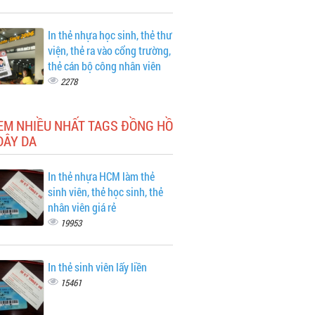
In thẻ nhựa học sinh, thẻ thư
viện, thẻ ra vào cổng trường,
thẻ cán bộ công nhân viên
2278
EM NHIỀU NHẤT TAGS ĐỒNG HỒ
DÂY DA
In thẻ nhựa HCM làm thẻ
sinh viên, thẻ học sinh, thẻ
nhân viên giá rẻ
19953
In thẻ sinh viên lấy liền
15461