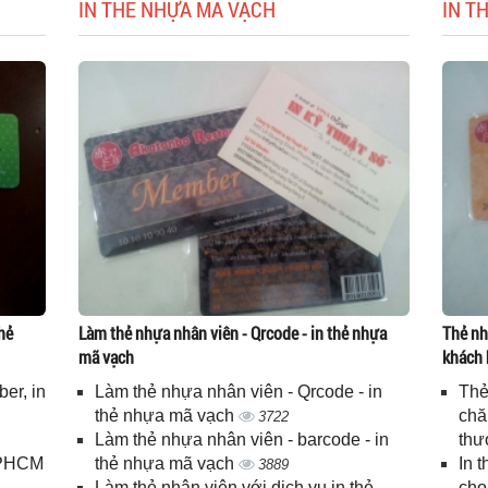
IN THẺ NHỰA MÃ VẠCH
IN T
hẻ
Làm thẻ nhựa nhân viên - Qrcode - in thẻ nhựa
Thẻ nh
mã vạch
khách 
er, in
Làm thẻ nhựa nhân viên - Qrcode - in
Thẻ
n
thẻ nhựa mã vạch
chă
3722
Làm thẻ nhựa nhân viên - barcode - in
thư
 TPHCM
thẻ nhựa mã vạch
In 
3889
Làm thẻ nhân viên với dịch vụ in thẻ
cho