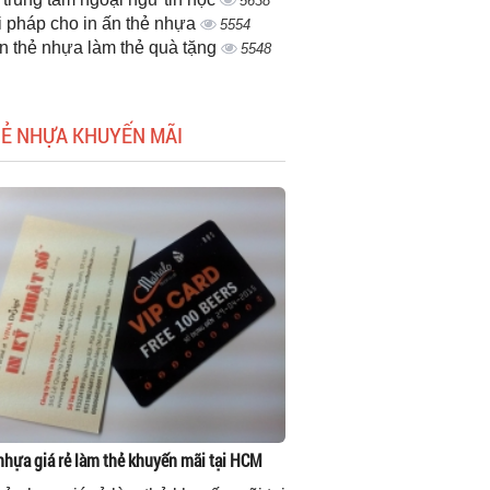
5638
i pháp cho in ấn thẻ nhựa
5554
ấn thẻ nhựa làm thẻ quà tặng
5548
HẺ NHỰA KHUYẾN MÃI
 nhựa giá rẻ làm thẻ khuyến mãi tại HCM