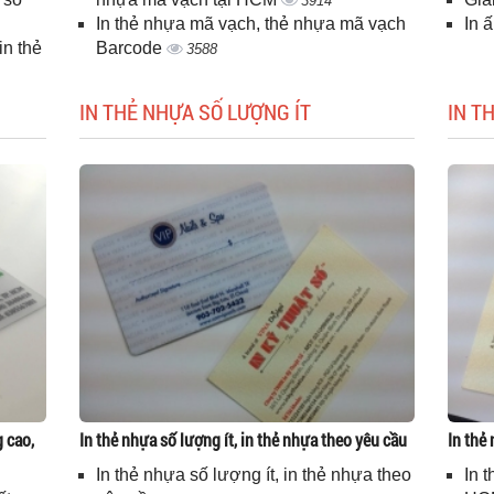
3914
In thẻ nhựa mã vạch, thẻ nhựa mã vạch
In 
n thẻ
Barcode
3588
IN THẺ NHỰA SỐ LƯỢNG ÍT
IN T
g cao,
In thẻ nhựa số lượng ít, in thẻ nhựa theo yêu cầu
In thẻ
In thẻ nhựa số lượng ít, in thẻ nhựa theo
In 