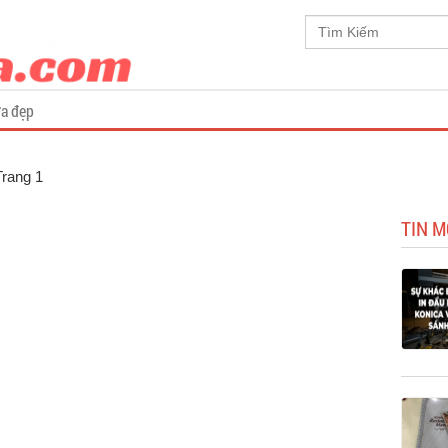
a đẹp
Trang 1
TIN M