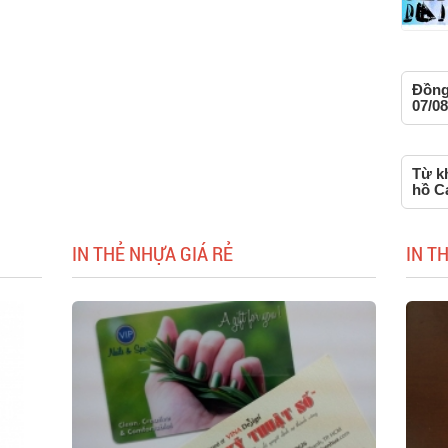
Đồng
07/08
Từ k
hồ C
IN THẺ NHỰA GIÁ RẺ
IN T