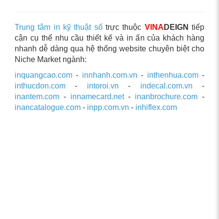
Trung tâm in kỹ thuật số
trực thuộc
VINA
DEIGN
tiếp
cận cụ thể nhu cầu thiết kế và in ấn của khách hàng
nhanh dễ dàng qua hệ thống website chuyên biệt cho
Niche Market ngành:
inquangcao.com
-
innhanh.com.vn
-
inthenhua.com
-
inthucdon.com
-
intoroi.vn
-
indecal.com.vn
-
inantem.com
-
innamecard.net
-
inanbrochure.com
-
inancatalogue.com
-
inpp.com.vn
-
inhiflex.com