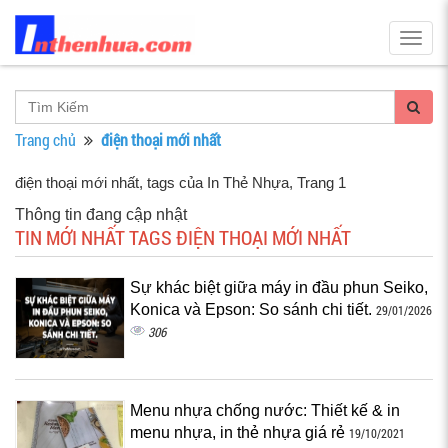
Togg
navig
Trang chủ
điện thoại mới nhất
điện thoại mới nhất, tags của In Thẻ Nhựa
, Trang 1
Thông tin đang cập nhật
TIN MỚI NHẤT TAGS ĐIỆN THOẠI MỚI NHẤT
Sự khác biệt giữa máy in đầu phun Seiko,
Konica và Epson: So sánh chi tiết.
29/01/2026
306
Menu nhựa chống nước: Thiết kế & in
menu nhựa, in thẻ nhựa giá rẻ
19/10/2021