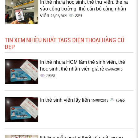
In thẻ nhựa học sinh, thẻ thư viện, thẻ ra
vào cổng trường, thẻ cán bộ công nhân
viên
2281
22/02/2021
TIN XEM NHIỀU NHẤT TAGS ĐIỆN THOẠI HÀNG CŨ
ĐẸP
In thẻ nhựa HCM làm thẻ sinh viên, thẻ
học sinh, thẻ nhân viên giá rẻ
05/06/2015
19956
In thẻ sinh viên lấy liền
15465
15/08/2013
Những mẫu vector thiết kế chất lượng