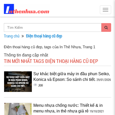
Togg
navig
Trang chủ
Điện thoại hàng cũ đẹp
Điện thoại hàng cũ đẹp, tags của In Thẻ Nhựa
, Trang 1
Thông tin đang cập nhật
TIN MỚI NHẤT TAGS ĐIỆN THOẠI HÀNG CŨ ĐẸP
Sự khác biệt giữa máy in đầu phun Seiko,
Konica và Epson: So sánh chi tiết.
29/01/2026
306
Menu nhựa chống nước: Thiết kế & in
menu nhựa, in thẻ nhựa giá rẻ
19/10/2021