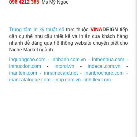
096 4212 365
Ms Mỹ Ngọc
Trung tâm in kỹ thuật số
trực thuộc
VINA
DEIGN
tiếp
cận cụ thể nhu cầu thiết kế và in ấn của khách hàng
nhanh dễ dàng qua hệ thống website chuyên biệt cho
Niche Market ngành:
inquangcao.com
-
innhanh.com.vn
-
inthenhua.com
-
inthucdon.com
-
intoroi.vn
-
indecal.com.vn
-
inantem.com
-
innamecard.net
-
inanbrochure.com
-
inancatalogue.com
-
inpp.com.vn
-
inhiflex.com