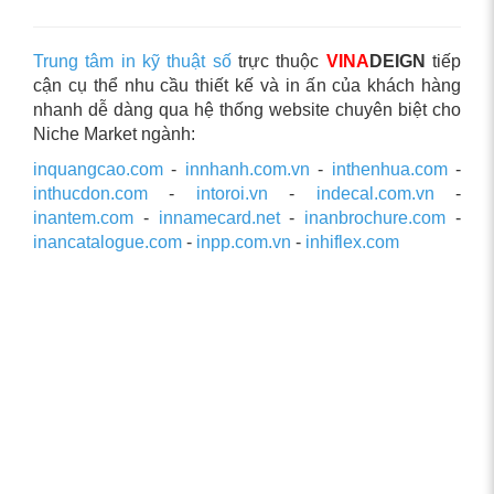
Trung tâm in kỹ thuật số
trực thuộc
VINA
DEIGN
tiếp
cận cụ thể nhu cầu thiết kế và in ấn của khách hàng
nhanh dễ dàng qua hệ thống website chuyên biệt cho
Niche Market ngành:
inquangcao.com
-
innhanh.com.vn
-
inthenhua.com
-
inthucdon.com
-
intoroi.vn
-
indecal.com.vn
-
inantem.com
-
innamecard.net
-
inanbrochure.com
-
inancatalogue.com
-
inpp.com.vn
-
inhiflex.com