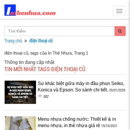
Togg
navig
Trang chủ
điện thoại cũ
điện thoại cũ, tags của In Thẻ Nhựa
, Trang 1
Thông tin đang cập nhật
TIN MỚI NHẤT TAGS ĐIỆN THOẠI CŨ
Sự khác biệt giữa máy in đầu phun Seiko,
Konica và Epson: So sánh chi tiết.
29/01/2026
302
Menu nhựa chống nước: Thiết kế & in
menu nhựa, in thẻ nhựa giá rẻ
19/10/2021