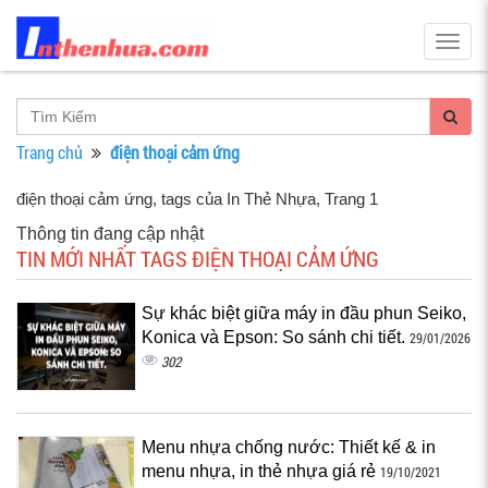
Togg
navig
Trang chủ
điện thoại cảm ứng
điện thoại cảm ứng, tags của In Thẻ Nhựa
, Trang 1
Thông tin đang cập nhật
TIN MỚI NHẤT TAGS ĐIỆN THOẠI CẢM ỨNG
Sự khác biệt giữa máy in đầu phun Seiko,
Konica và Epson: So sánh chi tiết.
29/01/2026
302
Menu nhựa chống nước: Thiết kế & in
menu nhựa, in thẻ nhựa giá rẻ
19/10/2021