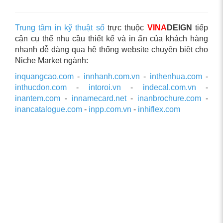
Trung tâm in kỹ thuật số
trực thuộc
VINA
DEIGN
tiếp
cận cụ thể nhu cầu thiết kế và in ấn của khách hàng
nhanh dễ dàng qua hệ thống website chuyên biệt cho
Niche Market ngành:
inquangcao.com
-
innhanh.com.vn
-
inthenhua.com
-
inthucdon.com
-
intoroi.vn
-
indecal.com.vn
-
inantem.com
-
innamecard.net
-
inanbrochure.com
-
inancatalogue.com
-
inpp.com.vn
-
inhiflex.com