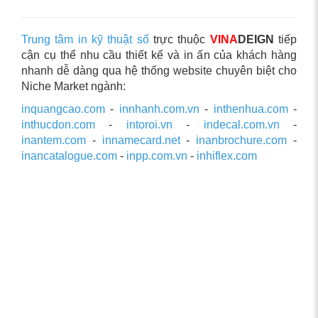
Trung tâm in kỹ thuật số
trực thuộc
VINA
DEIGN
tiếp
cận cụ thể nhu cầu thiết kế và in ấn của khách hàng
nhanh dễ dàng qua hệ thống website chuyên biệt cho
Niche Market ngành:
inquangcao.com
-
innhanh.com.vn
-
inthenhua.com
-
inthucdon.com
-
intoroi.vn
-
indecal.com.vn
-
inantem.com
-
innamecard.net
-
inanbrochure.com
-
inancatalogue.com
-
inpp.com.vn
-
inhiflex.com