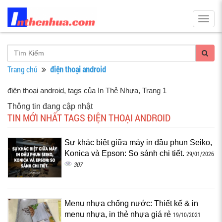
Togg
navig
Trang chủ
điện thoại android
điện thoại android, tags của In Thẻ Nhựa
, Trang 1
Thông tin đang cập nhật
TIN MỚI NHẤT TAGS ĐIỆN THOẠI ANDROID
Sự khác biệt giữa máy in đầu phun Seiko,
Konica và Epson: So sánh chi tiết.
29/01/2026
307
Menu nhựa chống nước: Thiết kế & in
menu nhựa, in thẻ nhựa giá rẻ
19/10/2021