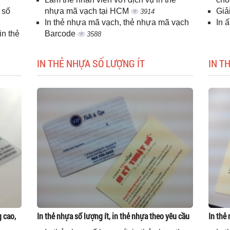
 số
nhựa mã vạch tại HCM
Giả
3914
In thẻ nhựa mã vạch, thẻ nhựa mã vạch
In 
n thẻ
Barcode
3588
IN THẺ NHỰA SỐ LƯỢNG ÍT
IN T
g cao,
In thẻ nhựa số lượng ít, in thẻ nhựa theo yêu cầu
In thẻ