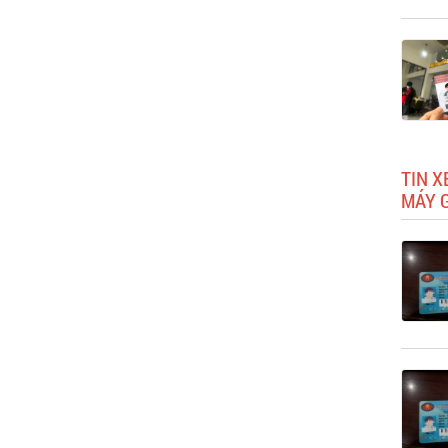
TIN X
MÁY G