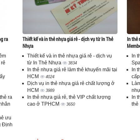
g ra
Thiết kế và in thẻ nhựa giá rẻ - dịch vụ từ In Thẻ
In thẻ 
Nhựa
Memb
iêm
Thiết kế và in thẻ nhựa giá rẻ - dịch vụ
In 
 rẻ
từ In Thẻ Nhựa
Spa
3834
In thẻ nhựa giá rẻ làm thẻ khuyến mãi tại
In 
lấy
HCM
cấ
4024
Dịch vụ in thẻ nhựa giá rẻ chất lượng ở
Làm
HCM
nhự
3989
thẻ ra
In thẻ nhựa giá rẻ, thẻ VIP chất lượng
In 
 nhân
cao ở TPHCM
thẻ
3650
thẻ ưu
g Định