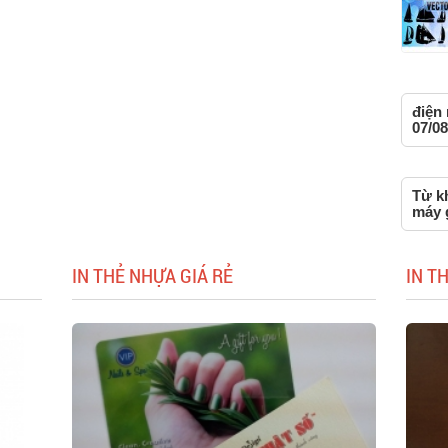
điện 
07/08
Từ kh
máy g
IN THẺ NHỰA GIÁ RẺ
IN T