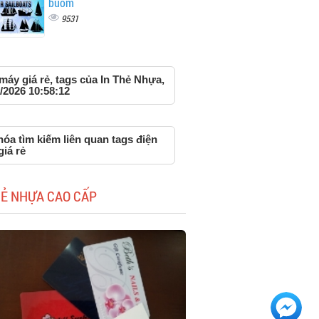
buồm
9531
máy giá rẻ, tags của In Thẻ Nhựa,
/2026 10:58:12
óa tìm kiếm liên quan tags điện
iá rẻ
HẺ NHỰA CAO CẤP