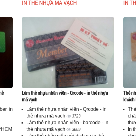
IN THẺ NHỰA MÃ VẠCH
IN T
hẻ
Làm thẻ nhựa nhân viên - Qrcode - in thẻ nhựa
Thẻ nh
mã vạch
khách 
er, in
Làm thẻ nhựa nhân viên - Qrcode - in
Thẻ
n
thẻ nhựa mã vạch
chă
3723
Làm thẻ nhựa nhân viên - barcode - in
thư
 TPHCM
thẻ nhựa mã vạch
In 
3889
Làm thẻ nhân viên với dịch vụ in thẻ
cho