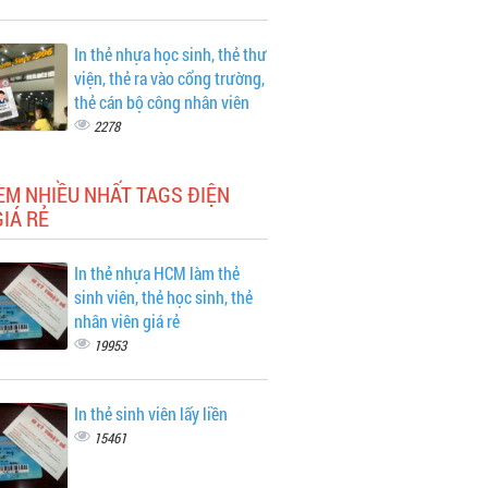
In thẻ nhựa học sinh, thẻ thư
viện, thẻ ra vào cổng trường,
thẻ cán bộ công nhân viên
2278
EM NHIỀU NHẤT TAGS ĐIỆN
IÁ RẺ
In thẻ nhựa HCM làm thẻ
sinh viên, thẻ học sinh, thẻ
nhân viên giá rẻ
19953
In thẻ sinh viên lấy liền
15461