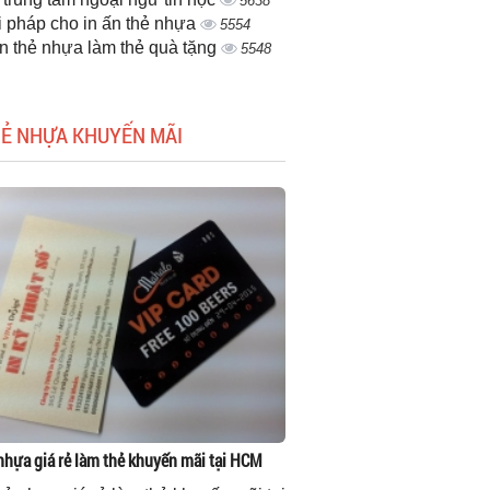
5638
i pháp cho in ấn thẻ nhựa
5554
ấn thẻ nhựa làm thẻ quà tặng
5548
HẺ NHỰA KHUYẾN MÃI
 nhựa giá rẻ làm thẻ khuyến mãi tại HCM