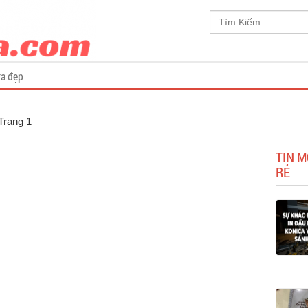
a đẹp
 Trang 1
TIN M
RẺ