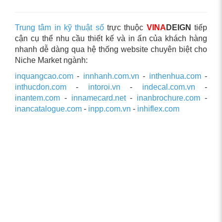
Trung tâm in kỹ thuật số
trực thuộc
VINA
DEIGN
tiếp
cận cụ thể nhu cầu thiết kế và in ấn của khách hàng
nhanh dễ dàng qua hệ thống website chuyên biệt cho
Niche Market ngành:
inquangcao.com
-
innhanh.com.vn
-
inthenhua.com
-
inthucdon.com
-
intoroi.vn
-
indecal.com.vn
-
inantem.com
-
innamecard.net
-
inanbrochure.com
-
inancatalogue.com
-
inpp.com.vn
-
inhiflex.com