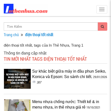
Togg
navig
Trang chủ
điện thoại tốt nhất
điện thoại tốt nhất, tags của In Thẻ Nhựa
, Trang 1
Thông tin đang cập nhật
TIN MỚI NHẤT TAGS ĐIỆN THOẠI TỐT NHẤT
Sự khác biệt giữa máy in đầu phun Seiko,
Konica và Epson: So sánh chi tiết.
29/01/2026
307
Menu nhựa chống nước: Thiết kế & in
menu nhựa, in thẻ nhựa giá rẻ
19/10/2021