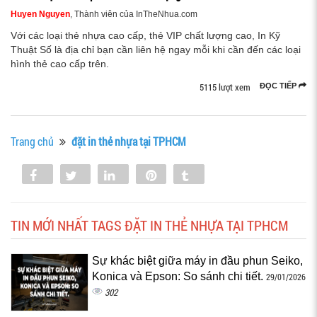
Huyen Nguyen
, Thành viên của InTheNhua.com
Với các loại thẻ nhựa cao cấp, thẻ VIP chất lượng cao, In Kỹ
Thuật Số là địa chỉ bạn cần liên hệ ngay mỗi khi cần đến các loại
hình thẻ cao cấp trên.
5115 lượt xem
ĐỌC TIẾP
Trang chủ
đặt in thẻ nhựa tại TPHCM
Share
Tweet
Share
Pin
Tumblr
0
TIN MỚI NHẤT TAGS ĐẶT IN THẺ NHỰA TẠI TPHCM
Sự khác biệt giữa máy in đầu phun Seiko,
Konica và Epson: So sánh chi tiết.
29/01/2026
302