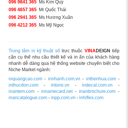
096 9841 365
Ms Kim Quý
096 4657 365
Mr Quốc Thái
096 2941 365
Ms Hương Xuân
096 4212 365
Ms Mỹ Ngọc
Trung tâm in kỹ thuật số
trực thuộc
VINA
DEIGN
tiếp
cận cụ thể nhu cầu thiết kế và in ấn của khách hàng
nhanh dễ dàng qua hệ thống website chuyên biệt cho
Niche Market ngành:
inquangcao.com
-
innhanh.com.vn
-
inthenhua.com
-
inthucdon.com
-
intoroi.vn
-
indecal.com.vn
-
inantem.com
-
innamecard.net
-
inanbrochure.com
-
inancatalogue.com
-
inpp.com.vn
-
inhiflex.com