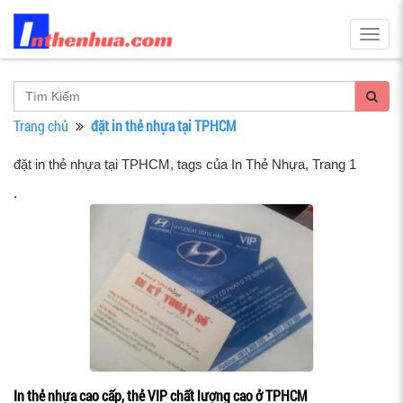
Togg
navig
Trang chủ
đặt in thẻ nhựa tại TPHCM
đặt in thẻ nhựa tại TPHCM, tags của In Thẻ Nhựa
, Trang 1
.
In thẻ nhựa cao cấp, thẻ VIP chất lượng cao ở TPHCM