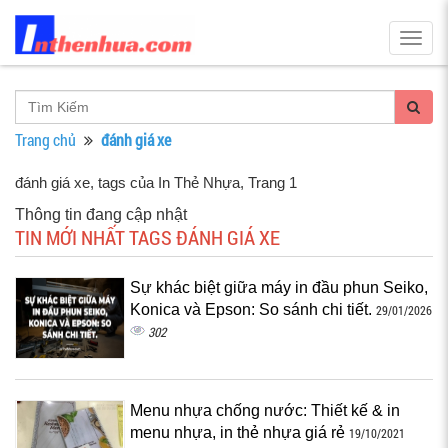
Togg
navig
Trang chủ
đánh giá xe
đánh giá xe, tags của In Thẻ Nhựa
, Trang 1
Thông tin đang cập nhật
TIN MỚI NHẤT TAGS ĐÁNH GIÁ XE
Sự khác biệt giữa máy in đầu phun Seiko,
Konica và Epson: So sánh chi tiết.
29/01/2026
302
Menu nhựa chống nước: Thiết kế & in
menu nhựa, in thẻ nhựa giá rẻ
19/10/2021