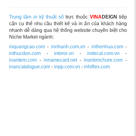
Trung tâm in kỹ thuật số
trực thuộc
VINA
DEIGN
tiếp
cận cụ thể nhu cầu thiết kế và in ấn của khách hàng
nhanh dễ dàng qua hệ thống website chuyên biệt cho
Niche Market ngành:
inquangcao.com
-
innhanh.com.vn
-
inthenhua.com
-
inthucdon.com
-
intoroi.vn
-
indecal.com.vn
-
inantem.com
-
innamecard.net
-
inanbrochure.com
-
inancatalogue.com
-
inpp.com.vn
-
inhiflex.com