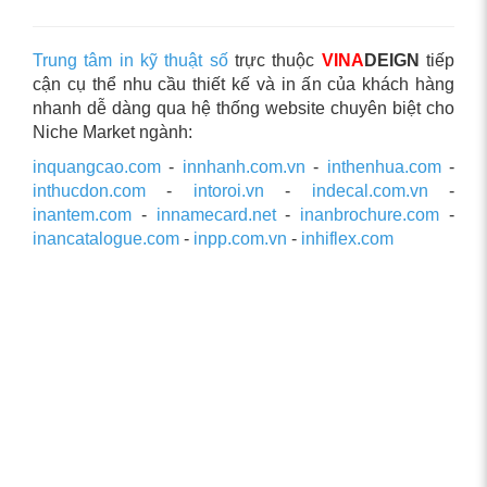
Trung tâm in kỹ thuật số
trực thuộc
VINA
DEIGN
tiếp
cận cụ thể nhu cầu thiết kế và in ấn của khách hàng
nhanh dễ dàng qua hệ thống website chuyên biệt cho
Niche Market ngành:
inquangcao.com
-
innhanh.com.vn
-
inthenhua.com
-
inthucdon.com
-
intoroi.vn
-
indecal.com.vn
-
inantem.com
-
innamecard.net
-
inanbrochure.com
-
inancatalogue.com
-
inpp.com.vn
-
inhiflex.com