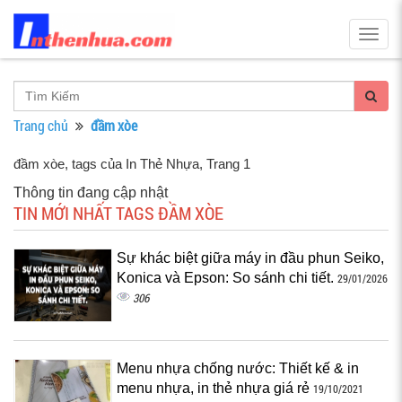
Togg
navig
Trang chủ
đầm xòe
đầm xòe, tags của In Thẻ Nhựa
, Trang 1
Thông tin đang cập nhật
TIN MỚI NHẤT TAGS ĐẦM XÒE
Sự khác biệt giữa máy in đầu phun Seiko,
Konica và Epson: So sánh chi tiết.
29/01/2026
306
Menu nhựa chống nước: Thiết kế & in
menu nhựa, in thẻ nhựa giá rẻ
19/10/2021