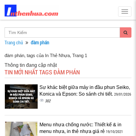
Togg
navig
Trang chủ
đàm phán
đàm phán, tags của In Thẻ Nhựa
, Trang 1
Thông tin đang cập nhật
TIN MỚI NHẤT TAGS ĐÀM PHÁN
Sự khác biệt giữa máy in đầu phun Seiko,
Konica và Epson: So sánh chi tiết.
29/01/2026
302
Menu nhựa chống nước: Thiết kế & in
menu nhựa, in thẻ nhựa giá rẻ
19/10/2021