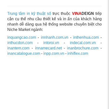
Trung tâm in kỹ thuật số
trực thuộc
VINA
DEIGN
tiếp
cận cụ thể nhu cầu thiết kế và in ấn của khách hàng
nhanh dễ dàng qua hệ thống website chuyên biệt cho
Niche Market ngành:
inquangcao.com
-
innhanh.com.vn
-
inthenhua.com
-
inthucdon.com
-
intoroi.vn
-
indecal.com.vn
-
inantem.com
-
innamecard.net
-
inanbrochure.com
-
inancatalogue.com
-
inpp.com.vn
-
inhiflex.com