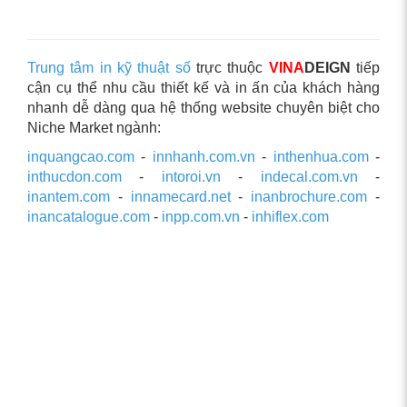
Trung tâm in kỹ thuật số
trực thuộc
VINA
DEIGN
tiếp
cận cụ thể nhu cầu thiết kế và in ấn của khách hàng
nhanh dễ dàng qua hệ thống website chuyên biệt cho
Niche Market ngành:
inquangcao.com
-
innhanh.com.vn
-
inthenhua.com
-
inthucdon.com
-
intoroi.vn
-
indecal.com.vn
-
inantem.com
-
innamecard.net
-
inanbrochure.com
-
inancatalogue.com
-
inpp.com.vn
-
inhiflex.com