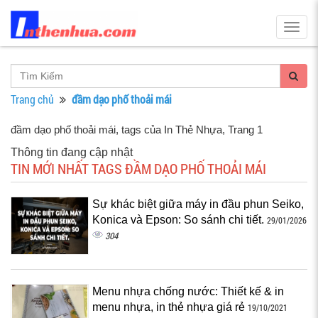
Togg
navig
Trang chủ
đầm dạo phố thoải mái
đầm dạo phố thoải mái, tags của In Thẻ Nhựa
, Trang 1
Thông tin đang cập nhật
TIN MỚI NHẤT TAGS ĐẦM DẠO PHỐ THOẢI MÁI
Sự khác biệt giữa máy in đầu phun Seiko,
Konica và Epson: So sánh chi tiết.
29/01/2026
304
Menu nhựa chống nước: Thiết kế & in
menu nhựa, in thẻ nhựa giá rẻ
19/10/2021