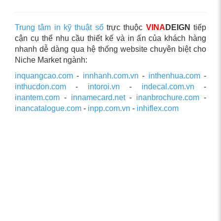
Trung tâm in kỹ thuật số
trực thuộc
VINA
DEIGN
tiếp
cận cụ thể nhu cầu thiết kế và in ấn của khách hàng
nhanh dễ dàng qua hệ thống website chuyên biệt cho
Niche Market ngành:
inquangcao.com
-
innhanh.com.vn
-
inthenhua.com
-
inthucdon.com
-
intoroi.vn
-
indecal.com.vn
-
inantem.com
-
innamecard.net
-
inanbrochure.com
-
inancatalogue.com
-
inpp.com.vn
-
inhiflex.com