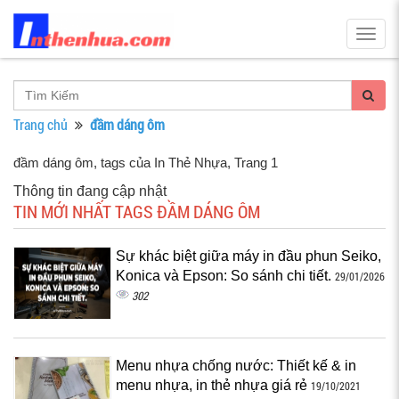
Togg
navig
Trang chủ
đầm dáng ôm
đầm dáng ôm, tags của In Thẻ Nhựa
, Trang 1
Thông tin đang cập nhật
TIN MỚI NHẤT TAGS ĐẦM DÁNG ÔM
Sự khác biệt giữa máy in đầu phun Seiko,
Konica và Epson: So sánh chi tiết.
29/01/2026
302
Menu nhựa chống nước: Thiết kế & in
menu nhựa, in thẻ nhựa giá rẻ
19/10/2021