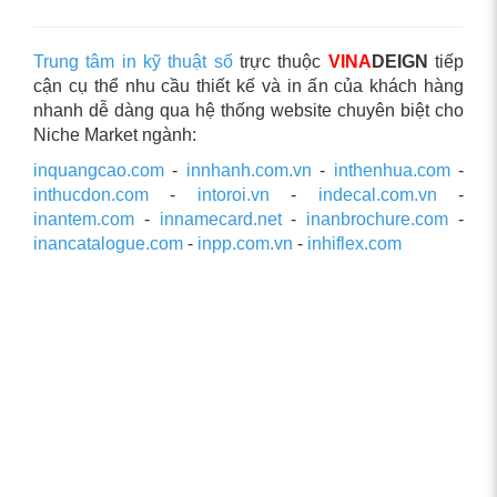
Trung tâm in kỹ thuật số
trực thuộc
VINA
DEIGN
tiếp
cận cụ thể nhu cầu thiết kế và in ấn của khách hàng
nhanh dễ dàng qua hệ thống website chuyên biệt cho
Niche Market ngành:
inquangcao.com
-
innhanh.com.vn
-
inthenhua.com
-
inthucdon.com
-
intoroi.vn
-
indecal.com.vn
-
inantem.com
-
innamecard.net
-
inanbrochure.com
-
inancatalogue.com
-
inpp.com.vn
-
inhiflex.com