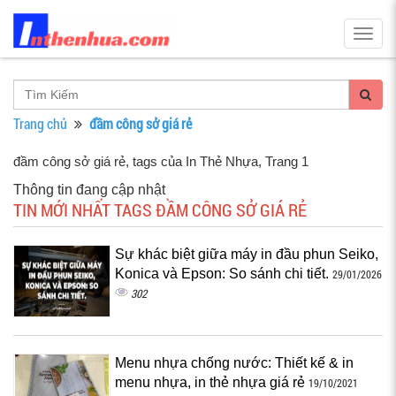
Togg
navig
Trang chủ
đầm công sở giá rẻ
đầm công sở giá rẻ, tags của In Thẻ Nhựa
, Trang 1
Thông tin đang cập nhật
TIN MỚI NHẤT TAGS ĐẦM CÔNG SỞ GIÁ RẺ
Sự khác biệt giữa máy in đầu phun Seiko,
Konica và Epson: So sánh chi tiết.
29/01/2026
302
Menu nhựa chống nước: Thiết kế & in
menu nhựa, in thẻ nhựa giá rẻ
19/10/2021