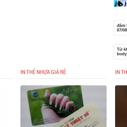
đâm 
07/08
Từ k
body
IN THẺ NHỰA GIÁ RẺ
IN T