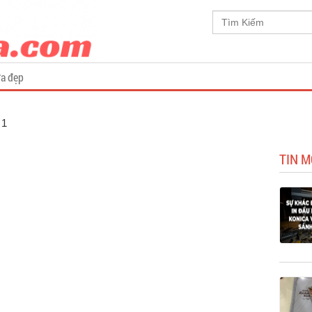
a đẹp
 1
TIN M