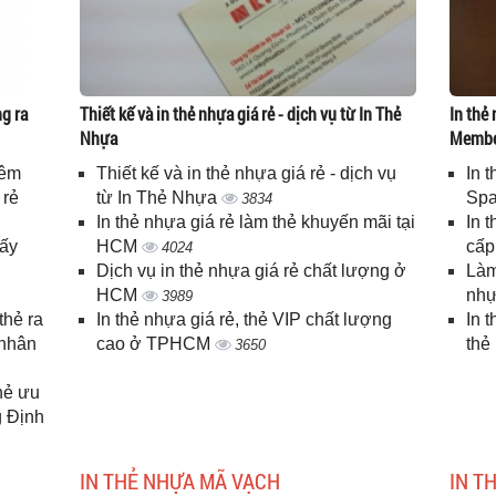
g ra
Thiết kế và in thẻ nhựa giá rẻ - dịch vụ từ In Thẻ
In thẻ 
Nhựa
Memb
iêm
Thiết kế và in thẻ nhựa giá rẻ - dịch vụ
In 
 rẻ
từ In Thẻ Nhựa
Spa
3834
In thẻ nhựa giá rẻ làm thẻ khuyến mãi tại
In 
lấy
HCM
cấ
4024
Dịch vụ in thẻ nhựa giá rẻ chất lượng ở
Làm
HCM
nhự
3989
thẻ ra
In thẻ nhựa giá rẻ, thẻ VIP chất lượng
In 
 nhân
cao ở TPHCM
thẻ
3650
thẻ ưu
g Định
IN THẺ NHỰA MÃ VẠCH
IN T