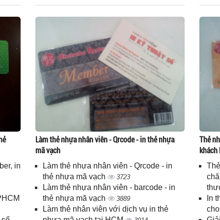
hẻ
Làm thẻ nhựa nhân viên - Qrcode - in thẻ nhựa
Thẻ nh
mã vạch
khách 
er, in
Làm thẻ nhựa nhân viên - Qrcode - in
Thẻ
n
thẻ nhựa mã vạch
chă
3723
Làm thẻ nhựa nhân viên - barcode - in
thư
 TPHCM
thẻ nhựa mã vạch
In 
3889
Làm thẻ nhân viên với dịch vụ in thẻ
cho
 số
nhựa mã vạch tại HCM
Giả