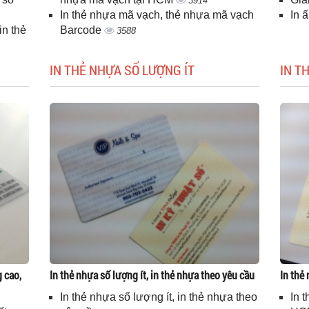
3914
In thẻ nhựa mã vạch, thẻ nhựa mã vạch
In 
n thẻ
Barcode
3588
IN THẺ NHỰA SỐ LƯỢNG ÍT
IN T
g cao,
In thẻ nhựa số lượng ít, in thẻ nhựa theo yêu cầu
In thẻ
In thẻ nhựa số lượng ít, in thẻ nhựa theo
In 