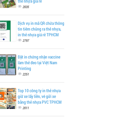
thẻ nhựa giá rẻ
2035
Dịch vụ in mã QR chứa thông
tin tiêm chủng ra thẻ nhựa,
in thẻ nhựa giá rẻ TPHCM
2797
Đặt in chứng nhận vaccine
làm thẻ đeo tại Việt Nam
Printing
2251
Top 10 công ty in thẻ nhựa
giữ xe lấy liền, vé gửi xe
bằng thẻ nhựa PVC TPHCM
2011