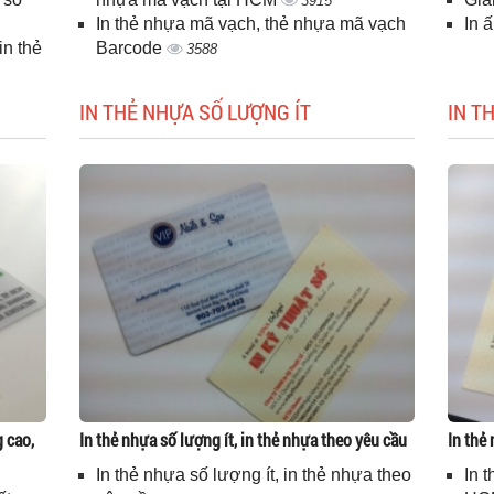
3915
In thẻ nhựa mã vạch, thẻ nhựa mã vạch
In 
n thẻ
Barcode
3588
IN THẺ NHỰA SỐ LƯỢNG ÍT
IN T
g cao,
In thẻ nhựa số lượng ít, in thẻ nhựa theo yêu cầu
In thẻ
In thẻ nhựa số lượng ít, in thẻ nhựa theo
In 