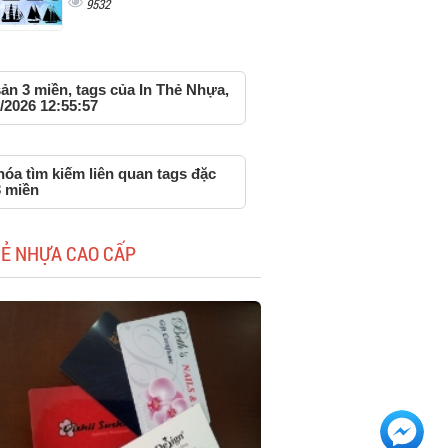
9532
ản 3 miền, tags của In Thẻ Nhựa,
/2026 12:55:57
óa tìm kiếm liên quan tags đặc
3 miền
HẺ NHỰA CAO CẤP