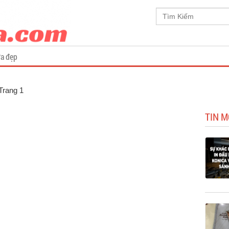
a đẹp
 Trang 1
TIN M