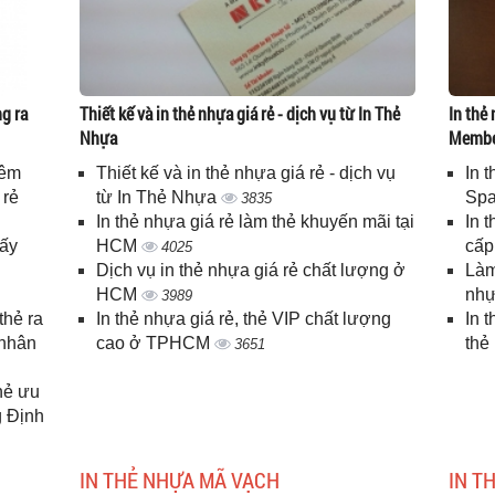
g ra
Thiết kế và in thẻ nhựa giá rẻ - dịch vụ từ In Thẻ
In thẻ 
Nhựa
Memb
iêm
Thiết kế và in thẻ nhựa giá rẻ - dịch vụ
In 
 rẻ
từ In Thẻ Nhựa
Spa
3835
In thẻ nhựa giá rẻ làm thẻ khuyến mãi tại
In 
lấy
HCM
cấ
4025
Dịch vụ in thẻ nhựa giá rẻ chất lượng ở
Làm
HCM
nhự
3989
thẻ ra
In thẻ nhựa giá rẻ, thẻ VIP chất lượng
In 
 nhân
cao ở TPHCM
thẻ
3651
thẻ ưu
g Định
IN THẺ NHỰA MÃ VẠCH
IN T