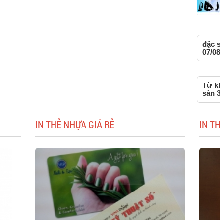
đặc s
07/08
Từ kh
sản 
IN THẺ NHỰA GIÁ RẺ
IN T