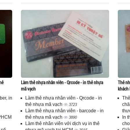
hẻ
Làm thẻ nhựa nhân viên - Qrcode - in thẻ nhựa
Thẻ nh
mã vạch
khách 
er, in
Làm thẻ nhựa nhân viên - Qrcode - in
Thẻ
n
thẻ nhựa mã vạch
chă
3723
Làm thẻ nhựa nhân viên - barcode - in
thư
 TPHCM
thẻ nhựa mã vạch
In 
3890
Làm thẻ nhân viên với dịch vụ in thẻ
cho
 số
nhựa mã vạch tại HCM
Giả