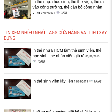
In thẻ nhựa học sinh, thẻ thư viện, thẻ ra
vào cổng trường, thẻ cán bộ công nhân
viên
2278
22/02/2021
TIN XEM NHIỀU NHẤT TAGS CỬA HÀNG VẬT LIỆU XÂY
DỰNG
In thẻ nhựa HCM làm thẻ sinh viên, thẻ
học sinh, thẻ nhân viên giá rẻ
05/06/2015
19955
In thẻ sinh viên lấy liền
15462
15/08/2013
Những mẫu vector thiết kế chất lượng