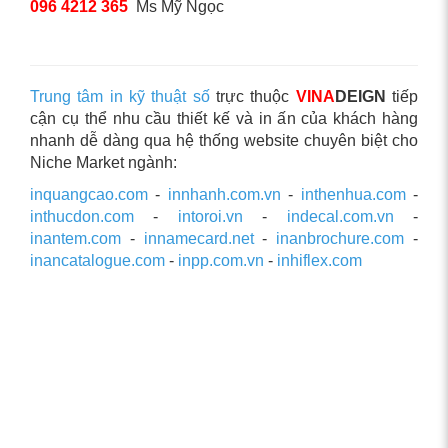
096 4212 365
Ms Mỹ Ngọc
Trung tâm in kỹ thuật số
trực thuộc
VINA
DEIGN
tiếp
cận cụ thể nhu cầu thiết kế và in ấn của khách hàng
nhanh dễ dàng qua hệ thống website chuyên biệt cho
Niche Market ngành:
inquangcao.com
-
innhanh.com.vn
-
inthenhua.com
-
inthucdon.com
-
intoroi.vn
-
indecal.com.vn
-
inantem.com
-
innamecard.net
-
inanbrochure.com
-
inancatalogue.com
-
inpp.com.vn
-
inhiflex.com