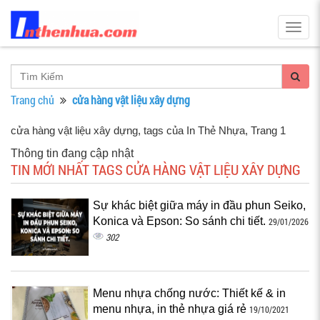
Togg
navig
Trang chủ
cửa hàng vật liệu xây dựng
cửa hàng vật liệu xây dựng, tags của In Thẻ Nhựa
, Trang 1
Thông tin đang cập nhật
TIN MỚI NHẤT TAGS CỬA HÀNG VẬT LIỆU XÂY DỰNG
Sự khác biệt giữa máy in đầu phun Seiko,
Konica và Epson: So sánh chi tiết.
29/01/2026
302
Menu nhựa chống nước: Thiết kế & in
menu nhựa, in thẻ nhựa giá rẻ
19/10/2021