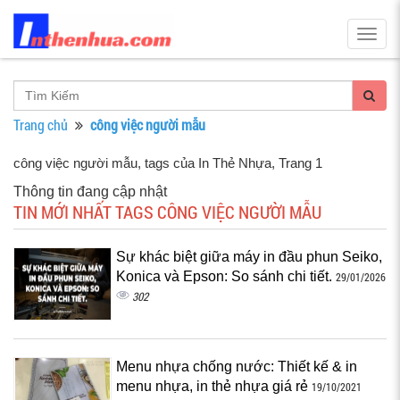
Togg
navig
Trang chủ
công việc người mẫu
công việc người mẫu, tags của In Thẻ Nhựa
, Trang 1
Thông tin đang cập nhật
TIN MỚI NHẤT TAGS CÔNG VIỆC NGƯỜI MẪU
Sự khác biệt giữa máy in đầu phun Seiko,
Konica và Epson: So sánh chi tiết.
29/01/2026
302
Menu nhựa chống nước: Thiết kế & in
menu nhựa, in thẻ nhựa giá rẻ
19/10/2021