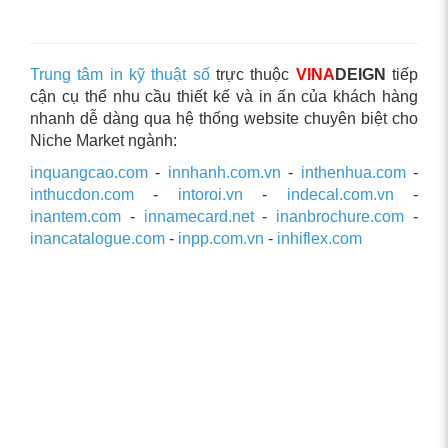
Trung tâm in kỹ thuật số
trực thuộc
VINA
DEIGN
tiếp
cận cụ thể nhu cầu thiết kế và in ấn của khách hàng
nhanh dễ dàng qua hệ thống website chuyên biệt cho
Niche Market ngành:
inquangcao.com
-
innhanh.com.vn
-
inthenhua.com
-
inthucdon.com
-
intoroi.vn
-
indecal.com.vn
-
inantem.com
-
innamecard.net
-
inanbrochure.com
-
inancatalogue.com
-
inpp.com.vn
-
inhiflex.com