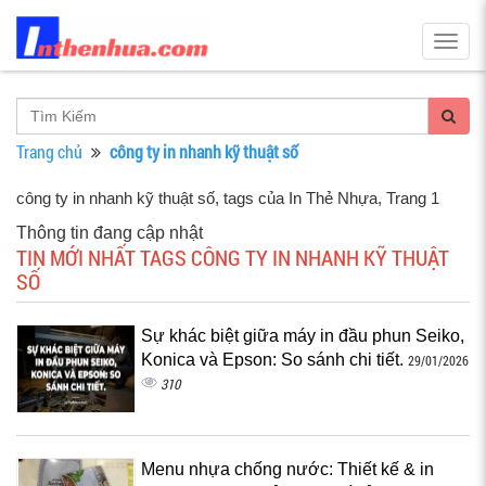
Togg
navig
Trang chủ
công ty in nhanh kỹ thuật số
công ty in nhanh kỹ thuật số, tags của In Thẻ Nhựa
, Trang 1
Thông tin đang cập nhật
TIN MỚI NHẤT TAGS CÔNG TY IN NHANH KỸ THUẬT
SỐ
Sự khác biệt giữa máy in đầu phun Seiko,
Konica và Epson: So sánh chi tiết.
29/01/2026
310
Menu nhựa chống nước: Thiết kế & in