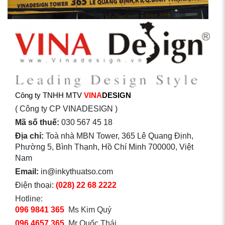
Công ty TNHH MTV
VINA
DESIGN
( Công ty CP VINADESIGN )
Mã số thuế:
030 567 45 18
Địa chỉ:
Toà nhà MBN Tower, 365 Lê Quang Định,
Phường 5, Bình Thạnh, Hồ Chí Minh 700000, Việt
Nam
Email:
in@inkythuatso.com
Điện thoại:
(028) 22 68 2222
Hotline:
096 9841 365
Ms Kim Quý
096 4657 365
Mr Quốc Thái