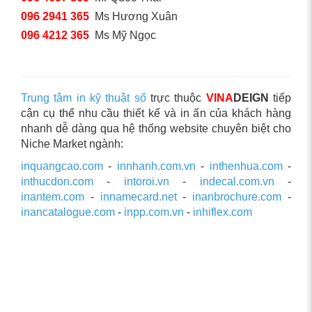
096 2941 365
Ms Hương Xuân
096 4212 365
Ms Mỹ Ngọc
Trung tâm in kỹ thuật số
trực thuộc
VINA
DEIGN
tiếp
cận cụ thể nhu cầu thiết kế và in ấn của khách hàng
nhanh dễ dàng qua hệ thống website chuyên biệt cho
Niche Market ngành:
inquangcao.com
-
innhanh.com.vn
-
inthenhua.com
-
inthucdon.com
-
intoroi.vn
-
indecal.com.vn
-
inantem.com
-
innamecard.net
-
inanbrochure.com
-
inancatalogue.com
-
inpp.com.vn
-
inhiflex.com