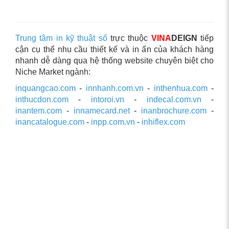
Trung tâm in kỹ thuật số
trực thuộc
VINA
DEIGN
tiếp
cận cụ thể nhu cầu thiết kế và in ấn của khách hàng
nhanh dễ dàng qua hệ thống website chuyên biệt cho
Niche Market ngành:
inquangcao.com
-
innhanh.com.vn
-
inthenhua.com
-
inthucdon.com
-
intoroi.vn
-
indecal.com.vn
-
inantem.com
-
innamecard.net
-
inanbrochure.com
-
inancatalogue.com
-
inpp.com.vn
-
inhiflex.com