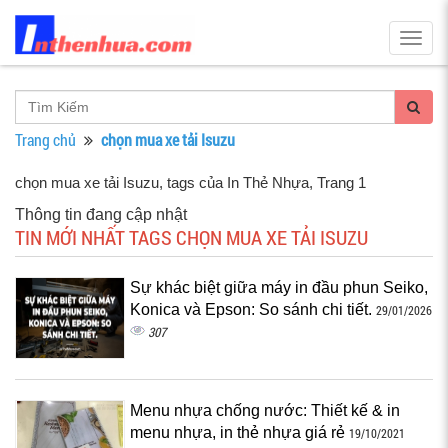
Togg
navig
Trang chủ
chọn mua xe tải Isuzu
chọn mua xe tải Isuzu, tags của In Thẻ Nhựa
, Trang 1
Thông tin đang cập nhật
TIN MỚI NHẤT TAGS CHỌN MUA XE TẢI ISUZU
Sự khác biệt giữa máy in đầu phun Seiko,
Konica và Epson: So sánh chi tiết.
29/01/2026
307
Menu nhựa chống nước: Thiết kế & in
menu nhựa, in thẻ nhựa giá rẻ
19/10/2021