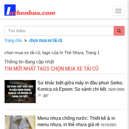
Togg
navig
Trang chủ
chọn mua xe tải cũ
chọn mua xe tải cũ, tags của In Thẻ Nhựa
, Trang 1
Thông tin đang cập nhật
TIN MỚI NHẤT TAGS CHỌN MUA XE TẢI CŨ
Sự khác biệt giữa máy in đầu phun Seiko,
Konica và Epson: So sánh chi tiết.
29/01/2026
307
Menu nhựa chống nước: Thiết kế & in
menu nhựa, in thẻ nhựa giá rẻ
19/10/2021