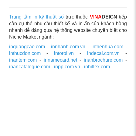
Trung tâm in kỹ thuật số
trực thuộc
VINA
DEIGN
tiếp
cận cụ thể nhu cầu thiết kế và in ấn của khách hàng
nhanh dễ dàng qua hệ thống website chuyên biệt cho
Niche Market ngành:
inquangcao.com
-
innhanh.com.vn
-
inthenhua.com
-
inthucdon.com
-
intoroi.vn
-
indecal.com.vn
-
inantem.com
-
innamecard.net
-
inanbrochure.com
-
inancatalogue.com
-
inpp.com.vn
-
inhiflex.com